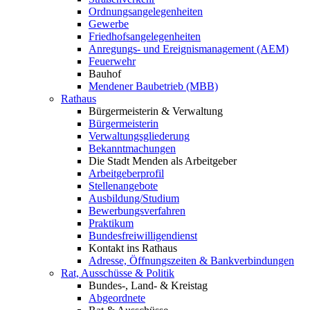
Ordnungsangelegenheiten
Gewerbe
Friedhofsangelegenheiten
Anregungs- und Ereignismanagement (AEM)
Feuerwehr
Bauhof
Mendener Baubetrieb (MBB)
Rathaus
Bürgermeisterin & Verwaltung
Bürgermeisterin
Verwaltungsgliederung
Bekanntmachungen
Die Stadt Menden als Arbeitgeber
Arbeitgeberprofil
Stellenangebote
Ausbildung/Studium
Bewerbungsverfahren
Praktikum
Bundesfreiwilligendienst
Kontakt ins Rathaus
Adresse, Öffnungszeiten & Bankverbindungen
Rat, Ausschüsse & Politik
Bundes-, Land- & Kreistag
Abgeordnete