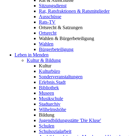
Rat & Ausschüsse
Sitzungsdienst
Rat, Ratsfraktionen & Ratsmitglieder
Ausschüsse
Rats-TV
Ortsrecht & Satzungen
Ortsrecht
Wahlen & Bürgerbeteiligung
Wahlen
Bürgerbeteiligung
Leben in Menden
Kultur & Bildung
Kultur
Kulturbüro
Sonderveranstaltungen
Erlebnis.Stadt
Bibliothek
Museen
Musikschule
Stadtarchiv
Wilhelmshöhe
Bildung
Jugendbildungsstätte 'Die Kluse'
Schulen
Schulsozialarbeit