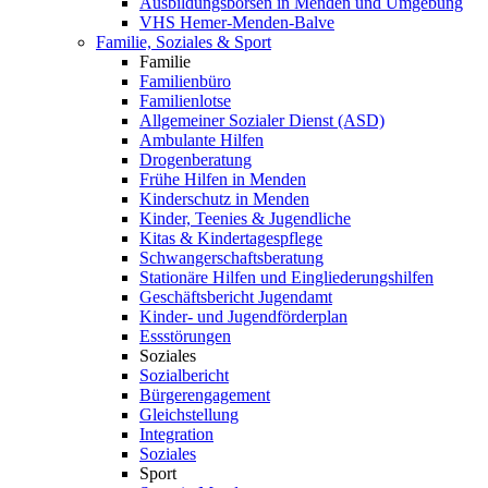
Ausbildungsbörsen in Menden und Umgebung
VHS Hemer-Menden-Balve
Familie, Soziales & Sport
Familie
Familienbüro
Familienlotse
Allgemeiner Sozialer Dienst (ASD)
Ambulante Hilfen
Drogenberatung
Frühe Hilfen in Menden
Kinderschutz in Menden
Kinder, Teenies & Jugendliche
Kitas & Kindertagespflege
Schwangerschaftsberatung
Stationäre Hilfen und Eingliederungshilfen
Geschäftsbericht Jugendamt
Kinder- und Jugendförderplan
Essstörungen
Soziales
Sozialbericht
Bürgerengagement
Gleichstellung
Integration
Soziales
Sport