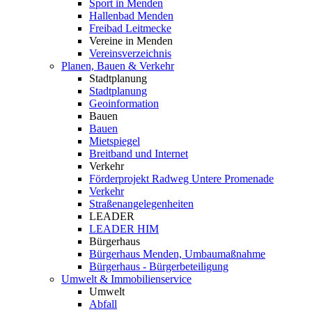
Sport in Menden
Hallenbad Menden
Freibad Leitmecke
Vereine in Menden
Vereinsverzeichnis
Planen, Bauen & Verkehr
Stadtplanung
Stadtplanung
Geoinformation
Bauen
Bauen
Mietspiegel
Breitband und Internet
Verkehr
Förderprojekt Radweg Untere Promenade
Verkehr
Straßenangelegenheiten
LEADER
LEADER HIM
Bürgerhaus
Bürgerhaus Menden, Umbaumaßnahme
Bürgerhaus - Bürgerbeteiligung
Umwelt & Immobilienservice
Umwelt
Abfall