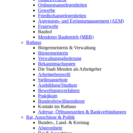
Ordnungsangelegenheiten
Gewerbe
Friedhofsangelegenheiten
Anregungs- und Ereignismanagement (AEM)
Feuerwehr
Bauhof
Mendener Baubetrieb (MBB)
Rathaus
Bürgermeisterin & Verwaltung
Bürgermeisterin
Verwaltungsgliederung
Bekanntmachungen
Die Stadt Menden als Arbeitgeber
Arbeitgeberprofil
Stellenangebote
Ausbildung/Studium
Bewerbungsverfahren
Praktikum
Bundesfreiwilligendienst
Kontakt ins Rathaus
Adresse, Öffnungszeiten & Bankverbindungen
Rat, Ausschüsse & Politik
Bundes-, Land- & Kreistag
Abgeordnete