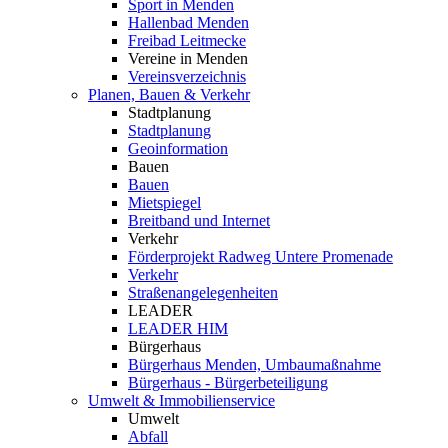
Sport in Menden
Hallenbad Menden
Freibad Leitmecke
Vereine in Menden
Vereinsverzeichnis
Planen, Bauen & Verkehr
Stadtplanung
Stadtplanung
Geoinformation
Bauen
Bauen
Mietspiegel
Breitband und Internet
Verkehr
Förderprojekt Radweg Untere Promenade
Verkehr
Straßenangelegenheiten
LEADER
LEADER HIM
Bürgerhaus
Bürgerhaus Menden, Umbaumaßnahme
Bürgerhaus - Bürgerbeteiligung
Umwelt & Immobilienservice
Umwelt
Abfall