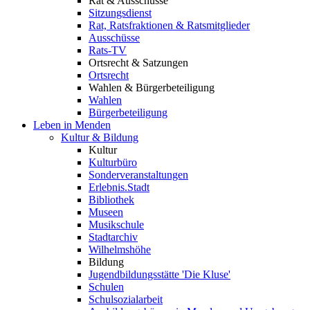
Rat & Ausschüsse
Sitzungsdienst
Rat, Ratsfraktionen & Ratsmitglieder
Ausschüsse
Rats-TV
Ortsrecht & Satzungen
Ortsrecht
Wahlen & Bürgerbeteiligung
Wahlen
Bürgerbeteiligung
Leben in Menden
Kultur & Bildung
Kultur
Kulturbüro
Sonderveranstaltungen
Erlebnis.Stadt
Bibliothek
Museen
Musikschule
Stadtarchiv
Wilhelmshöhe
Bildung
Jugendbildungsstätte 'Die Kluse'
Schulen
Schulsozialarbeit