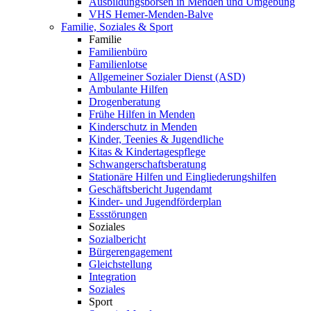
Ausbildungsbörsen in Menden und Umgebung
VHS Hemer-Menden-Balve
Familie, Soziales & Sport
Familie
Familienbüro
Familienlotse
Allgemeiner Sozialer Dienst (ASD)
Ambulante Hilfen
Drogenberatung
Frühe Hilfen in Menden
Kinderschutz in Menden
Kinder, Teenies & Jugendliche
Kitas & Kindertagespflege
Schwangerschaftsberatung
Stationäre Hilfen und Eingliederungshilfen
Geschäftsbericht Jugendamt
Kinder- und Jugendförderplan
Essstörungen
Soziales
Sozialbericht
Bürgerengagement
Gleichstellung
Integration
Soziales
Sport