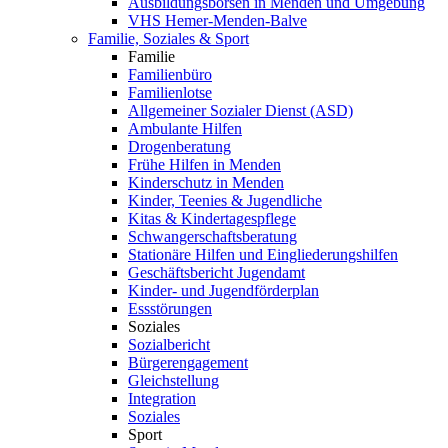
Ausbildungsbörsen in Menden und Umgebung
VHS Hemer-Menden-Balve
Familie, Soziales & Sport
Familie
Familienbüro
Familienlotse
Allgemeiner Sozialer Dienst (ASD)
Ambulante Hilfen
Drogenberatung
Frühe Hilfen in Menden
Kinderschutz in Menden
Kinder, Teenies & Jugendliche
Kitas & Kindertagespflege
Schwangerschaftsberatung
Stationäre Hilfen und Eingliederungshilfen
Geschäftsbericht Jugendamt
Kinder- und Jugendförderplan
Essstörungen
Soziales
Sozialbericht
Bürgerengagement
Gleichstellung
Integration
Soziales
Sport