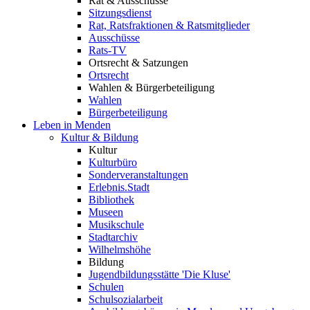
Rat & Ausschüsse
Sitzungsdienst
Rat, Ratsfraktionen & Ratsmitglieder
Ausschüsse
Rats-TV
Ortsrecht & Satzungen
Ortsrecht
Wahlen & Bürgerbeteiligung
Wahlen
Bürgerbeteiligung
Leben in Menden
Kultur & Bildung
Kultur
Kulturbüro
Sonderveranstaltungen
Erlebnis.Stadt
Bibliothek
Museen
Musikschule
Stadtarchiv
Wilhelmshöhe
Bildung
Jugendbildungsstätte 'Die Kluse'
Schulen
Schulsozialarbeit