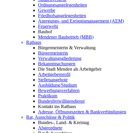
Ordnungsangelegenheiten
Gewerbe
Friedhofsangelegenheiten
Anregungs- und Ereignismanagement (AEM)
Feuerwehr
Bauhof
Mendener Baubetrieb (MBB)
Rathaus
Bürgermeisterin & Verwaltung
Bürgermeisterin
Verwaltungsgliederung
Bekanntmachungen
Die Stadt Menden als Arbeitgeber
Arbeitgeberprofil
Stellenangebote
Ausbildung/Studium
Bewerbungsverfahren
Praktikum
Bundesfreiwilligendienst
Kontakt ins Rathaus
Adresse, Öffnungszeiten & Bankverbindungen
Rat, Ausschüsse & Politik
Bundes-, Land- & Kreistag
Abgeordnete