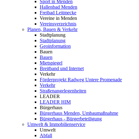
Sport in Menden
Hallenbad Menden
Freibad Leitmecke
Vereine in Menden
Vereinsverzeichnis
Planen, Bauen & Verkehr
Stadtplanung
Stadtplanung
Geoinformation
Bauen
Bauen
Mietspiegel
Breitband und Internet
Verkehr
Förderprojekt Radweg Untere Promenade
Verkehr
Straßenangelegenheiten
LEADER
LEADER HIM
Bürgerhaus
Bürgerhaus Menden, Umbaumaßnahme
Bürgerhaus - Bürgerbeteiligung
Umwelt & Immobilienservice
Umwelt
Abfall