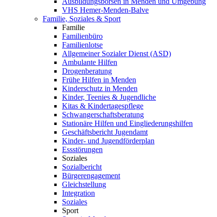
Ausbildungsbörsen in Menden und Umgebung
VHS Hemer-Menden-Balve
Familie, Soziales & Sport
Familie
Familienbüro
Familienlotse
Allgemeiner Sozialer Dienst (ASD)
Ambulante Hilfen
Drogenberatung
Frühe Hilfen in Menden
Kinderschutz in Menden
Kinder, Teenies & Jugendliche
Kitas & Kindertagespflege
Schwangerschaftsberatung
Stationäre Hilfen und Eingliederungshilfen
Geschäftsbericht Jugendamt
Kinder- und Jugendförderplan
Essstörungen
Soziales
Sozialbericht
Bürgerengagement
Gleichstellung
Integration
Soziales
Sport