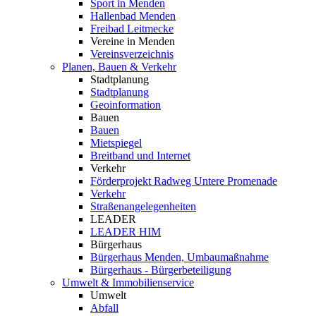
Sport in Menden
Hallenbad Menden
Freibad Leitmecke
Vereine in Menden
Vereinsverzeichnis
Planen, Bauen & Verkehr
Stadtplanung
Stadtplanung
Geoinformation
Bauen
Bauen
Mietspiegel
Breitband und Internet
Verkehr
Förderprojekt Radweg Untere Promenade
Verkehr
Straßenangelegenheiten
LEADER
LEADER HIM
Bürgerhaus
Bürgerhaus Menden, Umbaumaßnahme
Bürgerhaus - Bürgerbeteiligung
Umwelt & Immobilienservice
Umwelt
Abfall