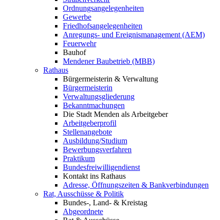
Ordnungsangelegenheiten
Gewerbe
Friedhofsangelegenheiten
Anregungs- und Ereignismanagement (AEM)
Feuerwehr
Bauhof
Mendener Baubetrieb (MBB)
Rathaus
Bürgermeisterin & Verwaltung
Bürgermeisterin
Verwaltungsgliederung
Bekanntmachungen
Die Stadt Menden als Arbeitgeber
Arbeitgeberprofil
Stellenangebote
Ausbildung/Studium
Bewerbungsverfahren
Praktikum
Bundesfreiwilligendienst
Kontakt ins Rathaus
Adresse, Öffnungszeiten & Bankverbindungen
Rat, Ausschüsse & Politik
Bundes-, Land- & Kreistag
Abgeordnete