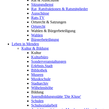
Rat & Ausschüsse
Sitzungsdienst
Rat, Ratsfraktionen & Ratsmitglieder
Ausschüsse
Rats-TV
Ortsrecht & Satzungen
Ortsrecht
Wahlen & Bürgerbeteiligung
Wahlen
Bürgerbeteiligung
Leben in Menden
Kultur & Bildung
Kultur
Kulturbüro
Sonderveranstaltungen
Erlebnis.Stadt
Bibliothek
Museen
Musikschule
Stadtarchiv
Wilhelmshöhe
Bildung
Jugendbildungsstätte 'Die Kluse'
Schulen
Schulsozialarbeit