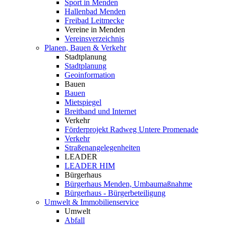
Sport in Menden
Hallenbad Menden
Freibad Leitmecke
Vereine in Menden
Vereinsverzeichnis
Planen, Bauen & Verkehr
Stadtplanung
Stadtplanung
Geoinformation
Bauen
Bauen
Mietspiegel
Breitband und Internet
Verkehr
Förderprojekt Radweg Untere Promenade
Verkehr
Straßenangelegenheiten
LEADER
LEADER HIM
Bürgerhaus
Bürgerhaus Menden, Umbaumaßnahme
Bürgerhaus - Bürgerbeteiligung
Umwelt & Immobilienservice
Umwelt
Abfall