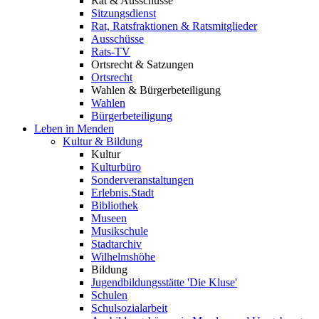
Rat & Ausschüsse
Sitzungsdienst
Rat, Ratsfraktionen & Ratsmitglieder
Ausschüsse
Rats-TV
Ortsrecht & Satzungen
Ortsrecht
Wahlen & Bürgerbeteiligung
Wahlen
Bürgerbeteiligung
Leben in Menden
Kultur & Bildung
Kultur
Kulturbüro
Sonderveranstaltungen
Erlebnis.Stadt
Bibliothek
Museen
Musikschule
Stadtarchiv
Wilhelmshöhe
Bildung
Jugendbildungsstätte 'Die Kluse'
Schulen
Schulsozialarbeit