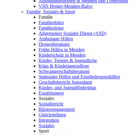
Ausbildungsbörsen in Menden und Umgebung
VHS Hemer-Menden-Balve
Familie, Soziales & Sport
Familie
Familienbüro
Familienlotse
Allgemeiner Sozialer Dienst (ASD)
Ambulante Hilfen
Drogenberatung
Frühe Hilfen in Menden
Kinderschutz in Menden
Kinder, Teenies & Jugendliche
Kitas & Kindertagespflege
Schwangerschaftsberatung
Stationäre Hilfen und Eingliederungshilfen
Geschäftsbericht Jugendamt
Kinder- und Jugendförderplan
Essstörungen
Soziales
Sozialbericht
Bürgerengagement
Gleichstellung
Integration
Soziales
Sport