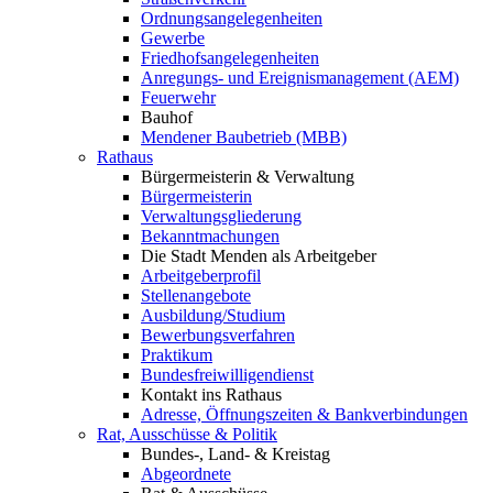
Ordnungsangelegenheiten
Gewerbe
Friedhofsangelegenheiten
Anregungs- und Ereignismanagement (AEM)
Feuerwehr
Bauhof
Mendener Baubetrieb (MBB)
Rathaus
Bürgermeisterin & Verwaltung
Bürgermeisterin
Verwaltungsgliederung
Bekanntmachungen
Die Stadt Menden als Arbeitgeber
Arbeitgeberprofil
Stellenangebote
Ausbildung/Studium
Bewerbungsverfahren
Praktikum
Bundesfreiwilligendienst
Kontakt ins Rathaus
Adresse, Öffnungszeiten & Bankverbindungen
Rat, Ausschüsse & Politik
Bundes-, Land- & Kreistag
Abgeordnete