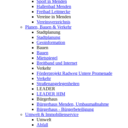
Sport in Menden
Hallenbad Menden
Freibad Leitmecke
Vereine in Menden
Vereinsverzeichnis
Planen, Bauen & Verkehr
Stadtplanung
Stadtplanung
Geoinformation
Bauen
Bauen
Mietspiegel
Breitband und Internet
Verkehr
Förderprojekt Radweg Untere Promenade
Verkehr
Straßenangelegenheiten
LEADER
LEADER HIM
Bürgerhaus
Bürgerhaus Menden, Umbaumaßnahme
Bürgerhaus - Bürgerbeteiligung
Umwelt & Immobilienservice
Umwelt
Abfall