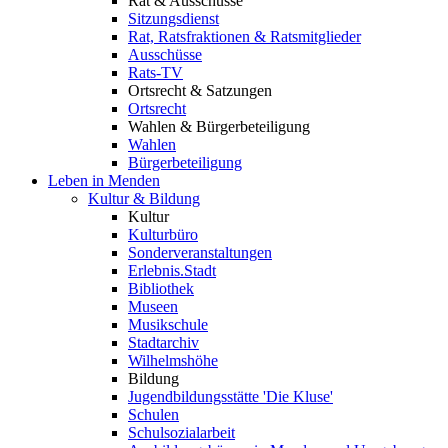
Rat & Ausschüsse
Sitzungsdienst
Rat, Ratsfraktionen & Ratsmitglieder
Ausschüsse
Rats-TV
Ortsrecht & Satzungen
Ortsrecht
Wahlen & Bürgerbeteiligung
Wahlen
Bürgerbeteiligung
Leben in Menden
Kultur & Bildung
Kultur
Kulturbüro
Sonderveranstaltungen
Erlebnis.Stadt
Bibliothek
Museen
Musikschule
Stadtarchiv
Wilhelmshöhe
Bildung
Jugendbildungsstätte 'Die Kluse'
Schulen
Schulsozialarbeit