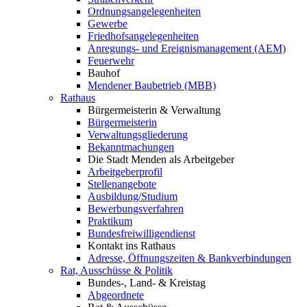
Ordnungsangelegenheiten
Gewerbe
Friedhofsangelegenheiten
Anregungs- und Ereignismanagement (AEM)
Feuerwehr
Bauhof
Mendener Baubetrieb (MBB)
Rathaus
Bürgermeisterin & Verwaltung
Bürgermeisterin
Verwaltungsgliederung
Bekanntmachungen
Die Stadt Menden als Arbeitgeber
Arbeitgeberprofil
Stellenangebote
Ausbildung/Studium
Bewerbungsverfahren
Praktikum
Bundesfreiwilligendienst
Kontakt ins Rathaus
Adresse, Öffnungszeiten & Bankverbindungen
Rat, Ausschüsse & Politik
Bundes-, Land- & Kreistag
Abgeordnete