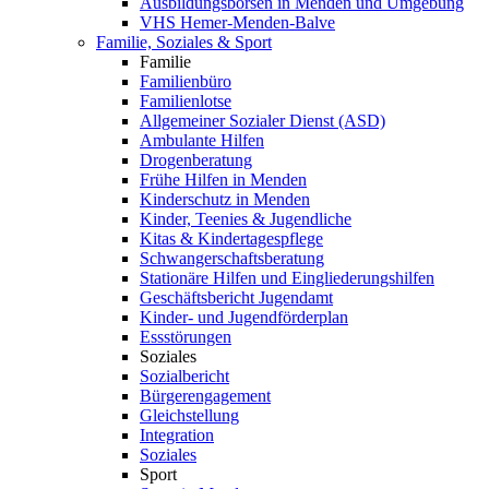
Ausbildungsbörsen in Menden und Umgebung
VHS Hemer-Menden-Balve
Familie, Soziales & Sport
Familie
Familienbüro
Familienlotse
Allgemeiner Sozialer Dienst (ASD)
Ambulante Hilfen
Drogenberatung
Frühe Hilfen in Menden
Kinderschutz in Menden
Kinder, Teenies & Jugendliche
Kitas & Kindertagespflege
Schwangerschaftsberatung
Stationäre Hilfen und Eingliederungshilfen
Geschäftsbericht Jugendamt
Kinder- und Jugendförderplan
Essstörungen
Soziales
Sozialbericht
Bürgerengagement
Gleichstellung
Integration
Soziales
Sport