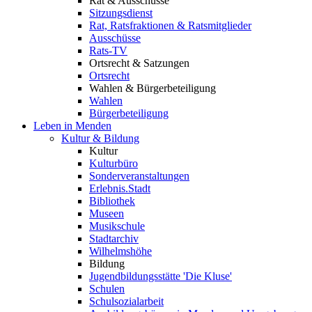
Rat & Ausschüsse
Sitzungsdienst
Rat, Ratsfraktionen & Ratsmitglieder
Ausschüsse
Rats-TV
Ortsrecht & Satzungen
Ortsrecht
Wahlen & Bürgerbeteiligung
Wahlen
Bürgerbeteiligung
Leben in Menden
Kultur & Bildung
Kultur
Kulturbüro
Sonderveranstaltungen
Erlebnis.Stadt
Bibliothek
Museen
Musikschule
Stadtarchiv
Wilhelmshöhe
Bildung
Jugendbildungsstätte 'Die Kluse'
Schulen
Schulsozialarbeit