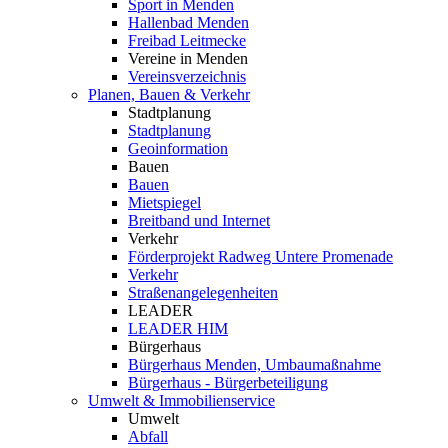
Sport in Menden
Hallenbad Menden
Freibad Leitmecke
Vereine in Menden
Vereinsverzeichnis
Planen, Bauen & Verkehr
Stadtplanung
Stadtplanung
Geoinformation
Bauen
Bauen
Mietspiegel
Breitband und Internet
Verkehr
Förderprojekt Radweg Untere Promenade
Verkehr
Straßenangelegenheiten
LEADER
LEADER HIM
Bürgerhaus
Bürgerhaus Menden, Umbaumaßnahme
Bürgerhaus - Bürgerbeteiligung
Umwelt & Immobilienservice
Umwelt
Abfall