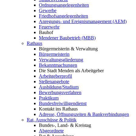
Ordnungsangelegenheiten
Gewerbe
Friedhofsangelegenheiten
Anregungs- und Ereignismanagement (AEM)
Feuerwehr
Bauhof
Mendener Baubetrieb (MBB)
Rathaus
Bürgermeisterin & Verwaltung
Bürgermeisterin
Verwaltungsgliederung
Bekanntmachungen
Die Stadt Menden als Arbeitgeber
Arbeitgeberprofil
Stellenangebote
Ausbildung/Studium
Bewerbungsverfahren
Praktikum
Bundesfreiwilligendienst
Kontakt ins Rathaus
Adresse, Öffnungszeiten & Bankverbindungen
Rat, Ausschüsse & Politik
Bundes-, Land- & Kreistag
Abgeordnete