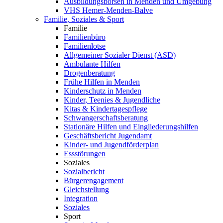
Ausbildungsbörsen in Menden und Umgebung
VHS Hemer-Menden-Balve
Familie, Soziales & Sport
Familie
Familienbüro
Familienlotse
Allgemeiner Sozialer Dienst (ASD)
Ambulante Hilfen
Drogenberatung
Frühe Hilfen in Menden
Kinderschutz in Menden
Kinder, Teenies & Jugendliche
Kitas & Kindertagespflege
Schwangerschaftsberatung
Stationäre Hilfen und Eingliederungshilfen
Geschäftsbericht Jugendamt
Kinder- und Jugendförderplan
Essstörungen
Soziales
Sozialbericht
Bürgerengagement
Gleichstellung
Integration
Soziales
Sport