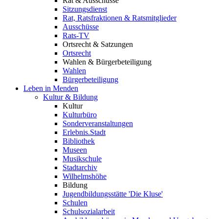
Rat & Ausschüsse
Sitzungsdienst
Rat, Ratsfraktionen & Ratsmitglieder
Ausschüsse
Rats-TV
Ortsrecht & Satzungen
Ortsrecht
Wahlen & Bürgerbeteiligung
Wahlen
Bürgerbeteiligung
Leben in Menden
Kultur & Bildung
Kultur
Kulturbüro
Sonderveranstaltungen
Erlebnis.Stadt
Bibliothek
Museen
Musikschule
Stadtarchiv
Wilhelmshöhe
Bildung
Jugendbildungsstätte 'Die Kluse'
Schulen
Schulsozialarbeit