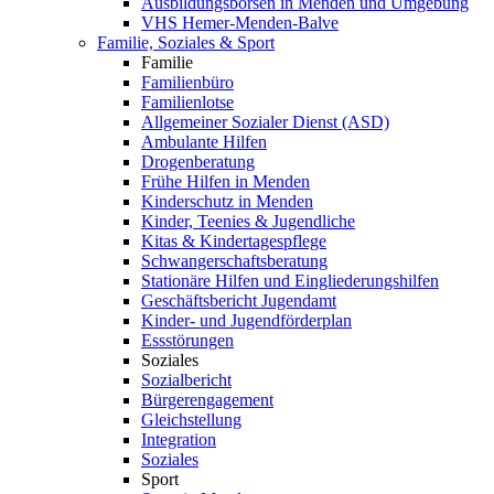
Ausbildungsbörsen in Menden und Umgebung
VHS Hemer-Menden-Balve
Familie, Soziales & Sport
Familie
Familienbüro
Familienlotse
Allgemeiner Sozialer Dienst (ASD)
Ambulante Hilfen
Drogenberatung
Frühe Hilfen in Menden
Kinderschutz in Menden
Kinder, Teenies & Jugendliche
Kitas & Kindertagespflege
Schwangerschaftsberatung
Stationäre Hilfen und Eingliederungshilfen
Geschäftsbericht Jugendamt
Kinder- und Jugendförderplan
Essstörungen
Soziales
Sozialbericht
Bürgerengagement
Gleichstellung
Integration
Soziales
Sport