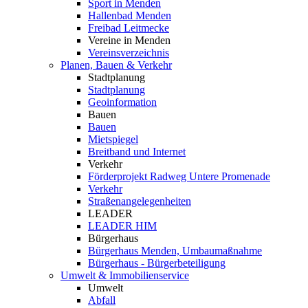
Sport in Menden
Hallenbad Menden
Freibad Leitmecke
Vereine in Menden
Vereinsverzeichnis
Planen, Bauen & Verkehr
Stadtplanung
Stadtplanung
Geoinformation
Bauen
Bauen
Mietspiegel
Breitband und Internet
Verkehr
Förderprojekt Radweg Untere Promenade
Verkehr
Straßenangelegenheiten
LEADER
LEADER HIM
Bürgerhaus
Bürgerhaus Menden, Umbaumaßnahme
Bürgerhaus - Bürgerbeteiligung
Umwelt & Immobilienservice
Umwelt
Abfall