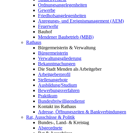
Ordnungsangelegenheiten
Gewerbe
Friedhofsangelegenheiten
Anregungs- und Ereignismanagement (AEM)
Feuerwehr
Bauhof
Mendener Baubetrieb (MBB)
Rathaus
Bürgermeisterin & Verwaltung
Bürgermeisterin
Verwaltungsgliederung
Bekanntmachungen
Die Stadt Menden als Arbeitgeber
Arbeitgeberprofil
Stellenangebote
Ausbildung/Studium
Bewerbungsverfahren
Praktikum
Bundesfreiwilligendienst
Kontakt ins Rathaus
Adresse, Öffnungszeiten & Bankverbindungen
Rat, Ausschüsse & Politik
Bundes-, Land- & Kreistag
Abgeordnete