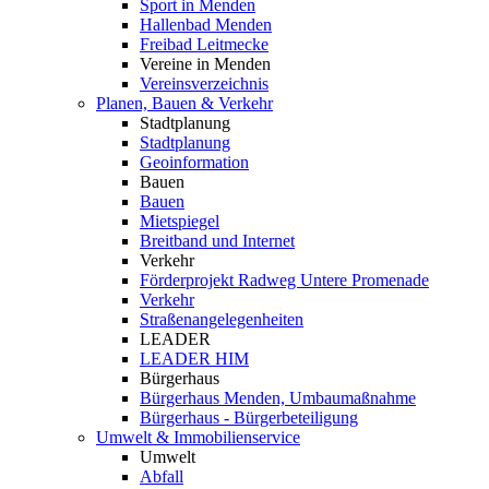
Sport in Menden
Hallenbad Menden
Freibad Leitmecke
Vereine in Menden
Vereinsverzeichnis
Planen, Bauen & Verkehr
Stadtplanung
Stadtplanung
Geoinformation
Bauen
Bauen
Mietspiegel
Breitband und Internet
Verkehr
Förderprojekt Radweg Untere Promenade
Verkehr
Straßenangelegenheiten
LEADER
LEADER HIM
Bürgerhaus
Bürgerhaus Menden, Umbaumaßnahme
Bürgerhaus - Bürgerbeteiligung
Umwelt & Immobilienservice
Umwelt
Abfall