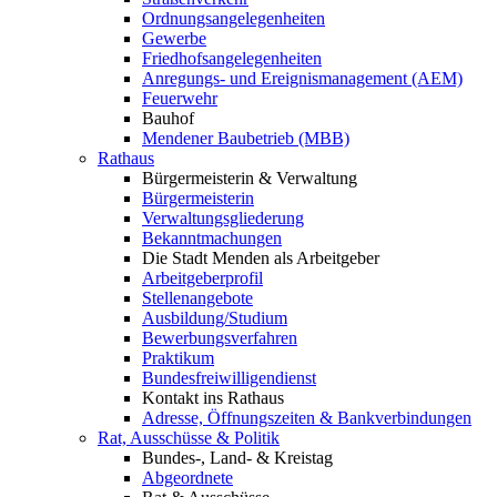
Ordnungsangelegenheiten
Gewerbe
Friedhofsangelegenheiten
Anregungs- und Ereignismanagement (AEM)
Feuerwehr
Bauhof
Mendener Baubetrieb (MBB)
Rathaus
Bürgermeisterin & Verwaltung
Bürgermeisterin
Verwaltungsgliederung
Bekanntmachungen
Die Stadt Menden als Arbeitgeber
Arbeitgeberprofil
Stellenangebote
Ausbildung/Studium
Bewerbungsverfahren
Praktikum
Bundesfreiwilligendienst
Kontakt ins Rathaus
Adresse, Öffnungszeiten & Bankverbindungen
Rat, Ausschüsse & Politik
Bundes-, Land- & Kreistag
Abgeordnete