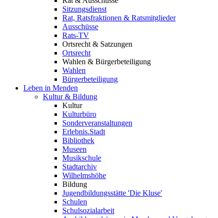
Rat & Ausschüsse
Sitzungsdienst
Rat, Ratsfraktionen & Ratsmitglieder
Ausschüsse
Rats-TV
Ortsrecht & Satzungen
Ortsrecht
Wahlen & Bürgerbeteiligung
Wahlen
Bürgerbeteiligung
Leben in Menden
Kultur & Bildung
Kultur
Kulturbüro
Sonderveranstaltungen
Erlebnis.Stadt
Bibliothek
Museen
Musikschule
Stadtarchiv
Wilhelmshöhe
Bildung
Jugendbildungsstätte 'Die Kluse'
Schulen
Schulsozialarbeit