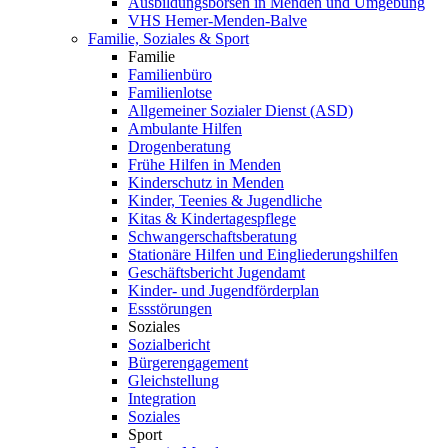
Ausbildungsbörsen in Menden und Umgebung
VHS Hemer-Menden-Balve
Familie, Soziales & Sport
Familie
Familienbüro
Familienlotse
Allgemeiner Sozialer Dienst (ASD)
Ambulante Hilfen
Drogenberatung
Frühe Hilfen in Menden
Kinderschutz in Menden
Kinder, Teenies & Jugendliche
Kitas & Kindertagespflege
Schwangerschaftsberatung
Stationäre Hilfen und Eingliederungshilfen
Geschäftsbericht Jugendamt
Kinder- und Jugendförderplan
Essstörungen
Soziales
Sozialbericht
Bürgerengagement
Gleichstellung
Integration
Soziales
Sport