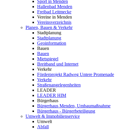
Sport in Menden
Hallenbad Menden
Freibad Leitmecke
Vereine in Menden
Vereinsverzeichnis
Planen, Bauen & Verkehr
Stadtplanung
Stadtplanung
Geoinformation
Bauen
Bauen
Mietspiegel
Breitband und Internet
Verkehr
Förderprojekt Radweg Untere Promenade
Verkehr
Straßenangelegenheiten
LEADER
LEADER HIM
Bürgerhaus
Bürgerhaus Menden, Umbaumaßnahme
Bürgerhaus - Bürgerbeteiligung
Umwelt & Immobilienservice
Umwelt
Abfall