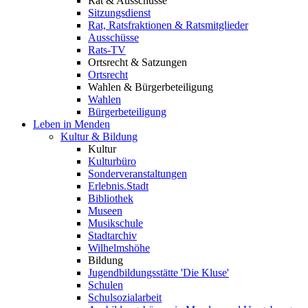
Rat & Ausschüsse
Sitzungsdienst
Rat, Ratsfraktionen & Ratsmitglieder
Ausschüsse
Rats-TV
Ortsrecht & Satzungen
Ortsrecht
Wahlen & Bürgerbeteiligung
Wahlen
Bürgerbeteiligung
Leben in Menden
Kultur & Bildung
Kultur
Kulturbüro
Sonderveranstaltungen
Erlebnis.Stadt
Bibliothek
Museen
Musikschule
Stadtarchiv
Wilhelmshöhe
Bildung
Jugendbildungsstätte 'Die Kluse'
Schulen
Schulsozialarbeit