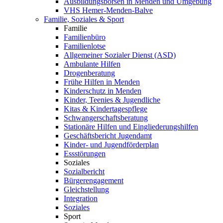
Ausbildungsbörsen in Menden und Umgebung
VHS Hemer-Menden-Balve
Familie, Soziales & Sport
Familie
Familienbüro
Familienlotse
Allgemeiner Sozialer Dienst (ASD)
Ambulante Hilfen
Drogenberatung
Frühe Hilfen in Menden
Kinderschutz in Menden
Kinder, Teenies & Jugendliche
Kitas & Kindertagespflege
Schwangerschaftsberatung
Stationäre Hilfen und Eingliederungshilfen
Geschäftsbericht Jugendamt
Kinder- und Jugendförderplan
Essstörungen
Soziales
Sozialbericht
Bürgerengagement
Gleichstellung
Integration
Soziales
Sport