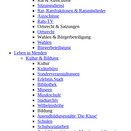
Rat & Ausschüsse
Sitzungsdienst
Rat, Ratsfraktionen & Ratsmitglieder
Ausschüsse
Rats-TV
Ortsrecht & Satzungen
Ortsrecht
Wahlen & Bürgerbeteiligung
Wahlen
Bürgerbeteiligung
Leben in Menden
Kultur & Bildung
Kultur
Kulturbüro
Sonderveranstaltungen
Erlebnis.Stadt
Bibliothek
Museen
Musikschule
Stadtarchiv
Wilhelmshöhe
Bildung
Jugendbildungsstätte 'Die Kluse'
Schulen
Schulsozialarbeit