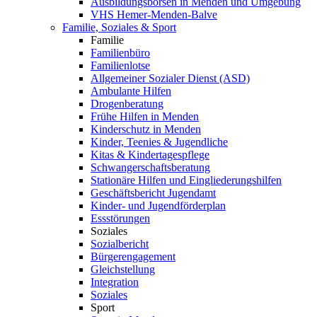
Ausbildungsbörsen in Menden und Umgebung
VHS Hemer-Menden-Balve
Familie, Soziales & Sport
Familie
Familienbüro
Familienlotse
Allgemeiner Sozialer Dienst (ASD)
Ambulante Hilfen
Drogenberatung
Frühe Hilfen in Menden
Kinderschutz in Menden
Kinder, Teenies & Jugendliche
Kitas & Kindertagespflege
Schwangerschaftsberatung
Stationäre Hilfen und Eingliederungshilfen
Geschäftsbericht Jugendamt
Kinder- und Jugendförderplan
Essstörungen
Soziales
Sozialbericht
Bürgerengagement
Gleichstellung
Integration
Soziales
Sport