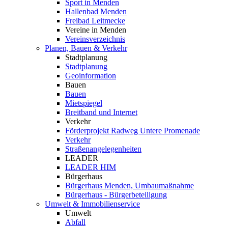
Sport in Menden
Hallenbad Menden
Freibad Leitmecke
Vereine in Menden
Vereinsverzeichnis
Planen, Bauen & Verkehr
Stadtplanung
Stadtplanung
Geoinformation
Bauen
Bauen
Mietspiegel
Breitband und Internet
Verkehr
Förderprojekt Radweg Untere Promenade
Verkehr
Straßenangelegenheiten
LEADER
LEADER HIM
Bürgerhaus
Bürgerhaus Menden, Umbaumaßnahme
Bürgerhaus - Bürgerbeteiligung
Umwelt & Immobilienservice
Umwelt
Abfall