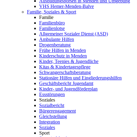
Ausbildungsbörsen in Menden und Umgebung
VHS Hemer-Menden-Balve
Familie, Soziales & Sport
Familie
Familienbüro
Familienlotse
Allgemeiner Sozialer Dienst (ASD)
Ambulante Hilfen
Drogenberatung
Frühe Hilfen in Menden
Kinderschutz in Menden
Kinder, Teenies & Jugendliche
Kitas & Kindertagespflege
Schwangerschaftsberatung
Stationäre Hilfen und Eingliederungshilfen
Geschäftsbericht Jugendamt
Kinder- und Jugendförderplan
Essstörungen
Soziales
Sozialbericht
Bürgerengagement
Gleichstellung
Integration
Soziales
Sport