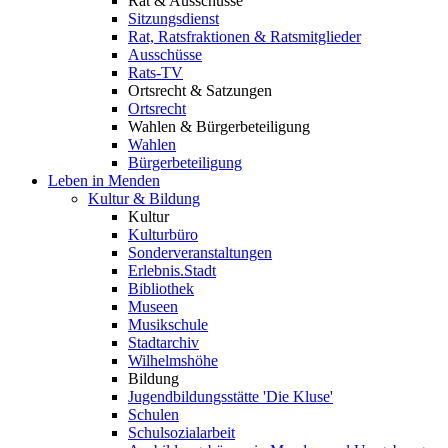
Rat & Ausschüsse
Sitzungsdienst
Rat, Ratsfraktionen & Ratsmitglieder
Ausschüsse
Rats-TV
Ortsrecht & Satzungen
Ortsrecht
Wahlen & Bürgerbeteiligung
Wahlen
Bürgerbeteiligung
Leben in Menden
Kultur & Bildung
Kultur
Kulturbüro
Sonderveranstaltungen
Erlebnis.Stadt
Bibliothek
Museen
Musikschule
Stadtarchiv
Wilhelmshöhe
Bildung
Jugendbildungsstätte 'Die Kluse'
Schulen
Schulsozialarbeit