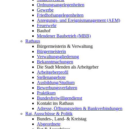
Ordnungsangelegenheiten
Gewerbe
Friedhofsangelegenheiten
Anregungs- und Ereignismanagement (AEM)
Feuerwehr
Bauhof
Mendener Baubetrieb (MBB)
Rathaus
Bürgermeisterin & Verwaltung
Bürgermeisterin
Verwaltungsgliederung
Bekanntmachungen
Die Stadt Menden als Arbeitgeber
Arbeitgeberprofil
Stellenangebote
Ausbildung/Studium
Bewerbungsverfahren
Praktikum
Bundesfreiwilligendienst
Kontakt ins Rathaus
Adresse, Öffnungszeiten & Bankverbindungen
Rat, Ausschüsse & Politik
Bundes-, Land- & Kreistag
Abgeordnete