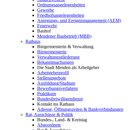
Ordnungsangelegenheiten
Gewerbe
Friedhofsangelegenheiten
Anregungs- und Ereignismanagement (AEM)
Feuerwehr
Bauhof
Mendener Baubetrieb (MBB)
Rathaus
Bürgermeisterin & Verwaltung
Bürgermeisterin
Verwaltungsgliederung
Bekanntmachungen
Die Stadt Menden als Arbeitgeber
Arbeitgeberprofil
Stellenangebote
Ausbildung/Studium
Bewerbungsverfahren
Praktikum
Bundesfreiwilligendienst
Kontakt ins Rathaus
Adresse, Öffnungszeiten & Bankverbindungen
Rat, Ausschüsse & Politik
Bundes-, Land- & Kreistag
Abgeordnete