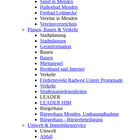
Sport in Menden
Hallenbad Menden
Freibad Leitmecke
Vereine in Menden
Vereinsverzeichnis
Planen, Bauen & Verkehr
Stadtplanung
Stadtplanung
Geoinformation
Bauen
Bauen
Mietspiegel
Breitband und Internet
Verkehr
Förderprojekt Radweg Untere Promenade
Verkehr
Straßenangelegenheiten
LEADER
LEADER HIM
Bürgerhaus
Bürgerhaus Menden, Umbaumaßnahme
Bürgerhaus - Bürgerbeteiligung
Umwelt & Immobilienservice
Umwelt
Abfall