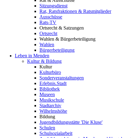
Rat & Ausschüsse
Sitzungsdienst
Rat, Ratsfraktionen & Ratsmitglieder
Ausschüsse
Rats-TV
Ortsrecht & Satzungen
Ortsrecht
Wahlen & Bürgerbeteiligung
Wahlen
Bürgerbeteiligung
Leben in Menden
Kultur & Bildung
Kultur
Kulturbüro
Sonderveranstaltungen
Erlebnis.Stadt
Bibliothek
Museen
Musikschule
Stadtarchiv
Wilhelmshöhe
Bildung
Jugendbildungsstätte 'Die Kluse'
Schulen
Schulsozialarbeit