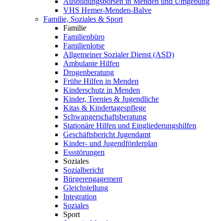
Ausbildungsbörsen in Menden und Umgebung
VHS Hemer-Menden-Balve
Familie, Soziales & Sport
Familie
Familienbüro
Familienlotse
Allgemeiner Sozialer Dienst (ASD)
Ambulante Hilfen
Drogenberatung
Frühe Hilfen in Menden
Kinderschutz in Menden
Kinder, Teenies & Jugendliche
Kitas & Kindertagespflege
Schwangerschaftsberatung
Stationäre Hilfen und Eingliederungshilfen
Geschäftsbericht Jugendamt
Kinder- und Jugendförderplan
Essstörungen
Soziales
Sozialbericht
Bürgerengagement
Gleichstellung
Integration
Soziales
Sport