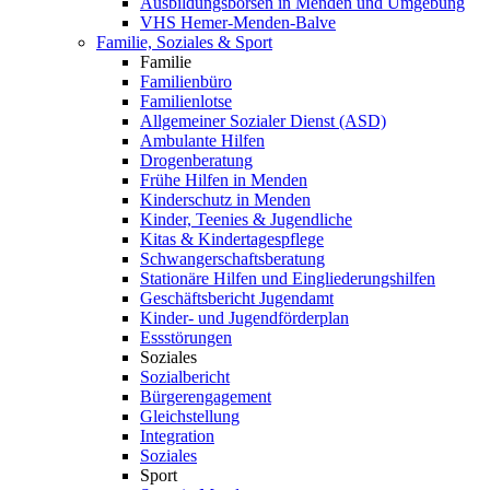
Ausbildungsbörsen in Menden und Umgebung
VHS Hemer-Menden-Balve
Familie, Soziales & Sport
Familie
Familienbüro
Familienlotse
Allgemeiner Sozialer Dienst (ASD)
Ambulante Hilfen
Drogenberatung
Frühe Hilfen in Menden
Kinderschutz in Menden
Kinder, Teenies & Jugendliche
Kitas & Kindertagespflege
Schwangerschaftsberatung
Stationäre Hilfen und Eingliederungshilfen
Geschäftsbericht Jugendamt
Kinder- und Jugendförderplan
Essstörungen
Soziales
Sozialbericht
Bürgerengagement
Gleichstellung
Integration
Soziales
Sport