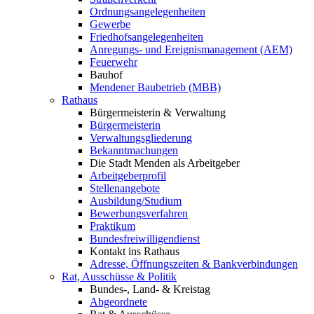
Ordnungsangelegenheiten
Gewerbe
Friedhofsangelegenheiten
Anregungs- und Ereignismanagement (AEM)
Feuerwehr
Bauhof
Mendener Baubetrieb (MBB)
Rathaus
Bürgermeisterin & Verwaltung
Bürgermeisterin
Verwaltungsgliederung
Bekanntmachungen
Die Stadt Menden als Arbeitgeber
Arbeitgeberprofil
Stellenangebote
Ausbildung/Studium
Bewerbungsverfahren
Praktikum
Bundesfreiwilligendienst
Kontakt ins Rathaus
Adresse, Öffnungszeiten & Bankverbindungen
Rat, Ausschüsse & Politik
Bundes-, Land- & Kreistag
Abgeordnete