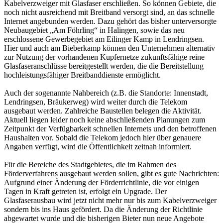
Kabelverzweiger mit Glasfaser erschließen. So können Gebiete, die
noch nicht ausreichend mit Breitband versorgt sind, an das schnelle
Internet angebunden werden. Dazu gehört das bisher unterversorgte
Neubaugebiet „Am Föhrling“ in Halingen, sowie das neu
erschlossene Gewerbegebiet am Eilinger Kamp in Lendringsen.
Hier und auch am Bieberkamp können den Unternehmen alternativ
zur Nutzung der vorhandenen Kupfernetze zukunftsfähige reine
Glasfaseranschlüsse bereitgestellt werden, die die Bereitstellung
hochleistungsfähiger Breitbanddienste ermöglicht.
Auch der sogenannte Nahbereich (z.B. die Standorte: Innenstadt,
Lendringsen, Bräukerweg) wird weiter durch die Telekom
ausgebaut werden. Zahlreiche Baustellen belegen die Aktivität.
Aktuell liegen leider noch keine abschließenden Planungen zum
Zeitpunkt der Verfügbarkeit schnellen Internets und den betroffenen
Haushalten vor. Sobald die Telekom jedoch hier über genauere
Angaben verfügt, wird die Öffentlichkeit zeitnah informiert.
Für die Bereiche des Stadtgebietes, die im Rahmen des
Förderverfahrens ausgebaut werden sollen, gibt es gute Nachrichten:
Aufgrund einer Änderung der Förderrichtlinie, die vor einigen
Tagen in Kraft getreten ist, erfolgt ein Upgrade. Der
Glasfaserausbau wird jetzt nicht mehr nur bis zum Kabelverzweiger
sondern bis ins Haus gefördert. Da die Änderung der Richtlinie
abgewartet wurde und die bisherigen Bieter nun neue Angebote