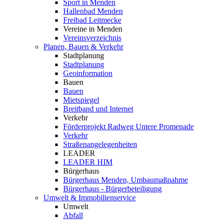
Sport in Menden
Hallenbad Menden
Freibad Leitmecke
Vereine in Menden
Vereinsverzeichnis
Planen, Bauen & Verkehr
Stadtplanung
Stadtplanung
Geoinformation
Bauen
Bauen
Mietspiegel
Breitband und Internet
Verkehr
Förderprojekt Radweg Untere Promenade
Verkehr
Straßenangelegenheiten
LEADER
LEADER HIM
Bürgerhaus
Bürgerhaus Menden, Umbaumaßnahme
Bürgerhaus - Bürgerbeteiligung
Umwelt & Immobilienservice
Umwelt
Abfall