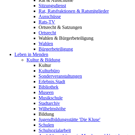
Rat & Ausschüsse
Sitzungsdienst
Rat, Ratsfraktionen & Ratsmitglieder
Ausschüsse
Rats-TV
Ortsrecht & Satzungen
Ortsrecht
Wahlen & Bürgerbeteiligung
Wahlen
Bürgerbeteiligung
Leben in Menden
Kultur & Bildung
Kultur
Kulturbüro
Sonderveranstaltungen
Erlebnis.Stadt
Bibliothek
Museen
Musikschule
Stadtarchiv
Wilhelmshöhe
Bildung
Jugendbildungsstätte 'Die Kluse'
Schulen
Schulsozialarbeit