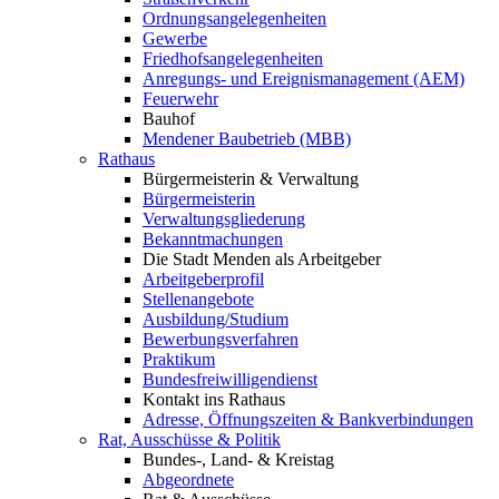
Ordnungsangelegenheiten
Gewerbe
Friedhofsangelegenheiten
Anregungs- und Ereignismanagement (AEM)
Feuerwehr
Bauhof
Mendener Baubetrieb (MBB)
Rathaus
Bürgermeisterin & Verwaltung
Bürgermeisterin
Verwaltungsgliederung
Bekanntmachungen
Die Stadt Menden als Arbeitgeber
Arbeitgeberprofil
Stellenangebote
Ausbildung/Studium
Bewerbungsverfahren
Praktikum
Bundesfreiwilligendienst
Kontakt ins Rathaus
Adresse, Öffnungszeiten & Bankverbindungen
Rat, Ausschüsse & Politik
Bundes-, Land- & Kreistag
Abgeordnete