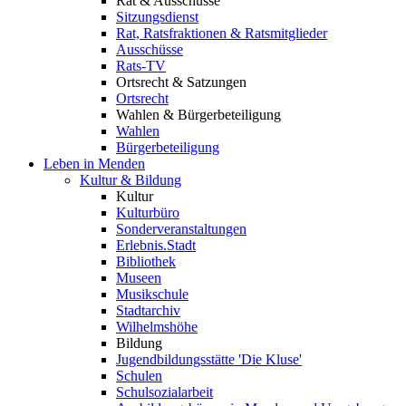
Rat & Ausschüsse
Sitzungsdienst
Rat, Ratsfraktionen & Ratsmitglieder
Ausschüsse
Rats-TV
Ortsrecht & Satzungen
Ortsrecht
Wahlen & Bürgerbeteiligung
Wahlen
Bürgerbeteiligung
Leben in Menden
Kultur & Bildung
Kultur
Kulturbüro
Sonderveranstaltungen
Erlebnis.Stadt
Bibliothek
Museen
Musikschule
Stadtarchiv
Wilhelmshöhe
Bildung
Jugendbildungsstätte 'Die Kluse'
Schulen
Schulsozialarbeit