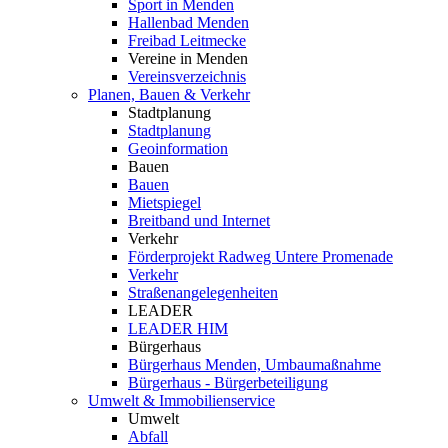
Sport in Menden
Hallenbad Menden
Freibad Leitmecke
Vereine in Menden
Vereinsverzeichnis
Planen, Bauen & Verkehr
Stadtplanung
Stadtplanung
Geoinformation
Bauen
Bauen
Mietspiegel
Breitband und Internet
Verkehr
Förderprojekt Radweg Untere Promenade
Verkehr
Straßenangelegenheiten
LEADER
LEADER HIM
Bürgerhaus
Bürgerhaus Menden, Umbaumaßnahme
Bürgerhaus - Bürgerbeteiligung
Umwelt & Immobilienservice
Umwelt
Abfall