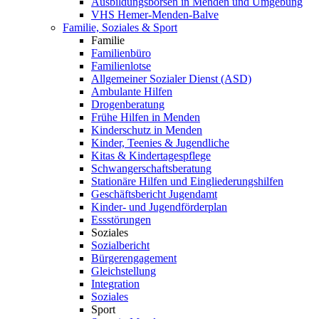
Ausbildungsbörsen in Menden und Umgebung
VHS Hemer-Menden-Balve
Familie, Soziales & Sport
Familie
Familienbüro
Familienlotse
Allgemeiner Sozialer Dienst (ASD)
Ambulante Hilfen
Drogenberatung
Frühe Hilfen in Menden
Kinderschutz in Menden
Kinder, Teenies & Jugendliche
Kitas & Kindertagespflege
Schwangerschaftsberatung
Stationäre Hilfen und Eingliederungshilfen
Geschäftsbericht Jugendamt
Kinder- und Jugendförderplan
Essstörungen
Soziales
Sozialbericht
Bürgerengagement
Gleichstellung
Integration
Soziales
Sport