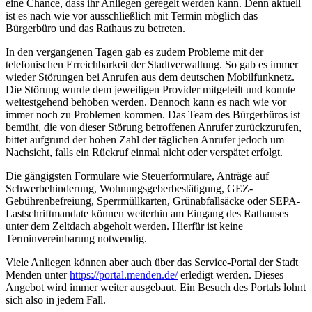
eine Chance, dass ihr Anliegen geregelt werden kann. Denn aktuell
ist es nach wie vor ausschließlich mit Termin möglich das
Bürgerbüro und das Rathaus zu betreten.
In den vergangenen Tagen gab es zudem Probleme mit der
telefonischen Erreichbarkeit der Stadtverwaltung. So gab es immer
wieder Störungen bei Anrufen aus dem deutschen Mobilfunknetz.
Die Störung wurde dem jeweiligen Provider mitgeteilt und konnte
weitestgehend behoben werden. Dennoch kann es nach wie vor
immer noch zu Problemen kommen. Das Team des Bürgerbüros ist
bemüht, die von dieser Störung betroffenen Anrufer zurückzurufen,
bittet aufgrund der hohen Zahl der täglichen Anrufer jedoch um
Nachsicht, falls ein Rückruf einmal nicht oder verspätet erfolgt.
Die gängigsten Formulare wie Steuerformulare, Anträge auf
Schwerbehinderung, Wohnungsgeberbestätigung, GEZ-
Gebührenbefreiung, Sperrmüllkarten, Grünabfallsäcke oder SEPA-
Lastschriftmandate können weiterhin am Eingang des Rathauses
unter dem Zeltdach abgeholt werden. Hierfür ist keine
Terminvereinbarung notwendig.
Viele Anliegen können aber auch über das Service-Portal der Stadt
Menden unter
https://portal.menden.de/
erledigt werden. Dieses
Angebot wird immer weiter ausgebaut. Ein Besuch des Portals lohnt
sich also in jedem Fall.