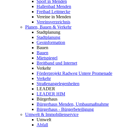
Sport in Menden
Hallenbad Menden
Freibad Leitmecke
Vereine in Menden
Vereinsverzeichnis
Planen, Bauen & Verkehr
Stadtplanung
Stadtplanung
Geoinformation
Bauen
Bauen
Mietspiegel
Breitband und Internet
Verkehr
Förderprojekt Radweg Untere Promenade
Verkehr
Straßenangelegenheiten
LEADER
LEADER HIM
Bürgerhaus
Bürgerhaus Menden, Umbaumaßnahme
Bürgerhaus - Bürgerbeteiligung
Umwelt & Immobilienservice
Umwelt
Abfall