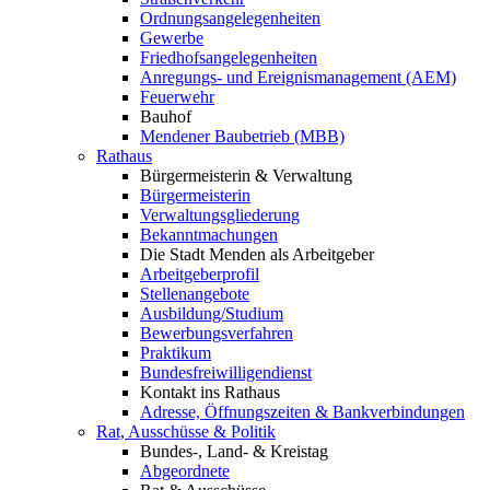
Ordnungsangelegenheiten
Gewerbe
Friedhofsangelegenheiten
Anregungs- und Ereignismanagement (AEM)
Feuerwehr
Bauhof
Mendener Baubetrieb (MBB)
Rathaus
Bürgermeisterin & Verwaltung
Bürgermeisterin
Verwaltungsgliederung
Bekanntmachungen
Die Stadt Menden als Arbeitgeber
Arbeitgeberprofil
Stellenangebote
Ausbildung/Studium
Bewerbungsverfahren
Praktikum
Bundesfreiwilligendienst
Kontakt ins Rathaus
Adresse, Öffnungszeiten & Bankverbindungen
Rat, Ausschüsse & Politik
Bundes-, Land- & Kreistag
Abgeordnete