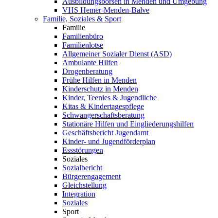
Ausbildungsbörsen in Menden und Umgebung
VHS Hemer-Menden-Balve
Familie, Soziales & Sport
Familie
Familienbüro
Familienlotse
Allgemeiner Sozialer Dienst (ASD)
Ambulante Hilfen
Drogenberatung
Frühe Hilfen in Menden
Kinderschutz in Menden
Kinder, Teenies & Jugendliche
Kitas & Kindertagespflege
Schwangerschaftsberatung
Stationäre Hilfen und Eingliederungshilfen
Geschäftsbericht Jugendamt
Kinder- und Jugendförderplan
Essstörungen
Soziales
Sozialbericht
Bürgerengagement
Gleichstellung
Integration
Soziales
Sport