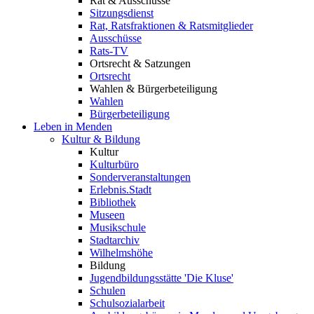
Rat & Ausschüsse
Sitzungsdienst
Rat, Ratsfraktionen & Ratsmitglieder
Ausschüsse
Rats-TV
Ortsrecht & Satzungen
Ortsrecht
Wahlen & Bürgerbeteiligung
Wahlen
Bürgerbeteiligung
Leben in Menden
Kultur & Bildung
Kultur
Kulturbüro
Sonderveranstaltungen
Erlebnis.Stadt
Bibliothek
Museen
Musikschule
Stadtarchiv
Wilhelmshöhe
Bildung
Jugendbildungsstätte 'Die Kluse'
Schulen
Schulsozialarbeit