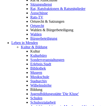
Rat & Ausschüsse
Sitzungsdienst
Rat, Ratsfraktionen & Ratsmitglieder
Ausschüsse
Rats-TV
Ortsrecht & Satzungen
Ortsrecht
Wahlen & Bürgerbeteiligung
Wahlen
Bürgerbeteiligung
Leben in Menden
Kultur & Bildung
Kultur
Kulturbüro
Sonderveranstaltungen
Erlebnis.Stadt
Bibliothek
Museen
Musikschule
Stadtarchiv
Wilhelmshöhe
Bildung
Jugendbildungsstätte 'Die Kluse'
Schulen
Schulsozialarbeit