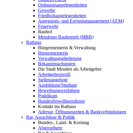
Ordnungsangelegenheiten
Gewerbe
Friedhofsangelegenheiten
Anregungs- und Ereignismanagement (AEM)
Feuerwehr
Bauhof
Mendener Baubetrieb (MBB)
Rathaus
Bürgermeisterin & Verwaltung
Bürgermeisterin
Verwaltungsgliederung
Bekanntmachungen
Die Stadt Menden als Arbeitgeber
Arbeitgeberprofil
Stellenangebote
Ausbildung/Studium
Bewerbungsverfahren
Praktikum
Bundesfreiwilligendienst
Kontakt ins Rathaus
Adresse, Öffnungszeiten & Bankverbindungen
Rat, Ausschüsse & Politik
Bundes-, Land- & Kreistag
Abgeordnete