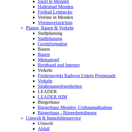
Sport in Menden
Hallenbad Menden
Freibad Leitmecke
Vereine in Menden
Vereinsverzeichnis
Planen, Bauen & Verkehr
Stadtplanung
Stadtplanung
Geoinformation
Bauen
Bauen
Mietspiegel
Breitband und Internet
Verkehr
Förderprojekt Radweg Untere Promenade
Verkehr
Straßenangelegenheiten
LEADER
LEADER HIM
Bürgerhaus
Bürgerhaus Menden, Umbaumaßnahme
Bürgerhaus - Bürgerbeteiligung
Umwelt & Immobilienservice
Umwelt
Abfall