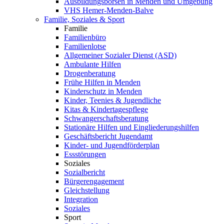
Ausbildungsbörsen in Menden und Umgebung
VHS Hemer-Menden-Balve
Familie, Soziales & Sport
Familie
Familienbüro
Familienlotse
Allgemeiner Sozialer Dienst (ASD)
Ambulante Hilfen
Drogenberatung
Frühe Hilfen in Menden
Kinderschutz in Menden
Kinder, Teenies & Jugendliche
Kitas & Kindertagespflege
Schwangerschaftsberatung
Stationäre Hilfen und Eingliederungshilfen
Geschäftsbericht Jugendamt
Kinder- und Jugendförderplan
Essstörungen
Soziales
Sozialbericht
Bürgerengagement
Gleichstellung
Integration
Soziales
Sport