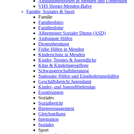
Ausbildungsbörsen in Menden und Umgebung
VHS Hemer-Menden-Balve
Familie, Soziales & Sport
Familie
Familienbüro
Familienlotse
Allgemeiner Sozialer Dienst (ASD)
Ambulante Hilfen
Drogenberatung
Frühe Hilfen in Menden
Kinderschutz in Menden
Kinder, Teenies & Jugendliche
Kitas & Kindertagespflege
Schwangerschaftsberatung
Stationäre Hilfen und Eingliederungshilfen
Geschäftsbericht Jugendamt
Kinder- und Jugendförderplan
Essstörungen
Soziales
Sozialbericht
Bürgerengagement
Gleichstellung
Integration
Soziales
Sport