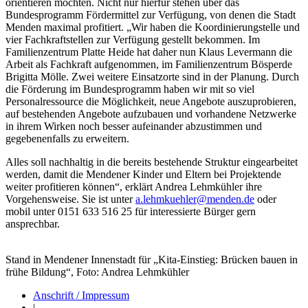
orientieren möchten. Nicht nur hierfür stehen über das
Bundesprogramm Fördermittel zur Verfügung, von denen die Stadt
Menden maximal profitiert. „Wir haben die Koordinierungstelle und
vier Fachkraftstellen zur Verfügung gestellt bekommen. Im
Familienzentrum Platte Heide hat daher nun Klaus Levermann die
Arbeit als Fachkraft aufgenommen, im Familienzentrum Bösperde
Brigitta Mölle. Zwei weitere Einsatzorte sind in der Planung. Durch
die Förderung im Bundesprogramm haben wir mit so viel
Personalressource die Möglichkeit, neue Angebote auszuprobieren,
auf bestehenden Angebote aufzubauen und vorhandene Netzwerke
in ihrem Wirken noch besser aufeinander abzustimmen und
gegebenenfalls zu erweitern.
Alles soll nachhaltig in die bereits bestehende Struktur eingearbeitet
werden, damit die Mendener Kinder und Eltern bei Projektende
weiter profitieren können“, erklärt Andrea Lehmkühler ihre
Vorgehensweise. Sie ist unter
a.lehmkuehler@menden.de
oder
mobil unter 0151 633 516 25 für interessierte Bürger gern
ansprechbar.
Stand in Mendener Innenstadt für „Kita-Einstieg: Brücken bauen in
frühe Bildung“, Foto: Andrea Lehmkühler
Anschrift / Impressum
|