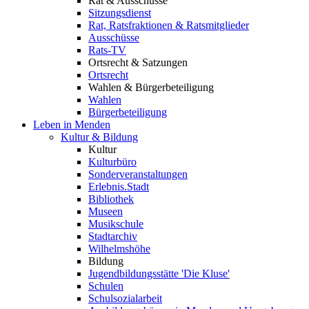
Rat & Ausschüsse
Sitzungsdienst
Rat, Ratsfraktionen & Ratsmitglieder
Ausschüsse
Rats-TV
Ortsrecht & Satzungen
Ortsrecht
Wahlen & Bürgerbeteiligung
Wahlen
Bürgerbeteiligung
Leben in Menden
Kultur & Bildung
Kultur
Kulturbüro
Sonderveranstaltungen
Erlebnis.Stadt
Bibliothek
Museen
Musikschule
Stadtarchiv
Wilhelmshöhe
Bildung
Jugendbildungsstätte 'Die Kluse'
Schulen
Schulsozialarbeit