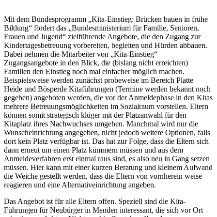
Mit dem Bundesprogramm „Kita-Einstieg: Brücken bauen in frühe
Bildung“ fördert das „Bundesministerium für Familie, Senioren,
Frauen und Jugend“ zielführende Angebote, die den Zugang zur
Kindertagesbetreuung vorbereiten, begleiten und Hürden abbauen.
Dabei nehmen die Mitarbeiter von „Kita-Einstieg“
Zugangsangebote in den Blick, die (bislang nicht erreichten)
Familien den Einstieg noch mal einfacher möglich machen.
Beispielsweise werden zunächst probeweise im Bereich Platte
Heide und Bösperde Kitaführungen (Termine werden bekannt noch
gegeben) angeboten werden, die vor der Anmeldephase in den Kitas
mehrere Betreuungsmöglichkeiten im Sozialraum vorstellen. Eltern
können somit strategisch klüger mit der Platzanwahl für den
Kitaplatz ihres Nachwuchses umgehen. Manchmal wird nur die
Wunscheinrichtung angegeben, nicht jedoch weitere Optionen, falls
dort kein Platz verfügbar ist. Das hat zur Folge, dass die Eltern sich
dann erneut um einen Platz kümmern müssen und aus dem
Anmeldeverfahren erst einmal raus sind, es also neu in Gang setzen
müssen. Hier kann mit einer kurzen Beratung und kleinem Aufwand
die Weiche gestellt werden, dass die Eltern von vornherein weise
reagieren und eine Alternativeinrichtung angeben.
Das Angebot ist für alle Eltern offen. Speziell sind die Kita-
Führungen für Neubürger in Menden interessant, die sich vor Ort