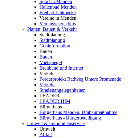
Sport in Menden
Hallenbad Menden
Freibad Leitmecke
Vereine in Menden
Vereinsverzeichnis
Planen, Bauen & Verkehr
Stadtplanung
Stadtplanung
Geoinformation
Bauen
Bauen
Mietspiegel
Breitband und Internet
Verkehr
Förderprojekt Radweg Untere Promenade
Verkehr
Straßenangelegenheiten
LEADER
LEADER HIM
Bürgerhaus
Bürgerhaus Menden, Umbaumaßnahme
Bürgerhaus - Bürgerbeteiligung
Umwelt & Immobilienservice
Umwelt
Abfall