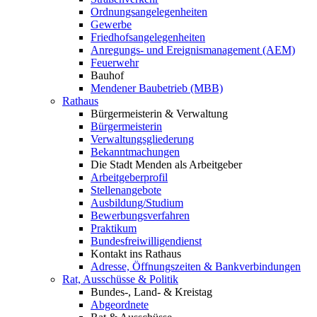
Ordnungsangelegenheiten
Gewerbe
Friedhofsangelegenheiten
Anregungs- und Ereignismanagement (AEM)
Feuerwehr
Bauhof
Mendener Baubetrieb (MBB)
Rathaus
Bürgermeisterin & Verwaltung
Bürgermeisterin
Verwaltungsgliederung
Bekanntmachungen
Die Stadt Menden als Arbeitgeber
Arbeitgeberprofil
Stellenangebote
Ausbildung/Studium
Bewerbungsverfahren
Praktikum
Bundesfreiwilligendienst
Kontakt ins Rathaus
Adresse, Öffnungszeiten & Bankverbindungen
Rat, Ausschüsse & Politik
Bundes-, Land- & Kreistag
Abgeordnete