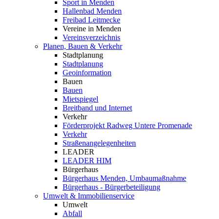
Sport in Menden
Hallenbad Menden
Freibad Leitmecke
Vereine in Menden
Vereinsverzeichnis
Planen, Bauen & Verkehr
Stadtplanung
Stadtplanung
Geoinformation
Bauen
Bauen
Mietspiegel
Breitband und Internet
Verkehr
Förderprojekt Radweg Untere Promenade
Verkehr
Straßenangelegenheiten
LEADER
LEADER HIM
Bürgerhaus
Bürgerhaus Menden, Umbaumaßnahme
Bürgerhaus - Bürgerbeteiligung
Umwelt & Immobilienservice
Umwelt
Abfall