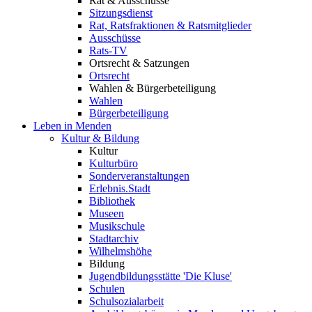
Rat & Ausschüsse
Sitzungsdienst
Rat, Ratsfraktionen & Ratsmitglieder
Ausschüsse
Rats-TV
Ortsrecht & Satzungen
Ortsrecht
Wahlen & Bürgerbeteiligung
Wahlen
Bürgerbeteiligung
Leben in Menden
Kultur & Bildung
Kultur
Kulturbüro
Sonderveranstaltungen
Erlebnis.Stadt
Bibliothek
Museen
Musikschule
Stadtarchiv
Wilhelmshöhe
Bildung
Jugendbildungsstätte 'Die Kluse'
Schulen
Schulsozialarbeit