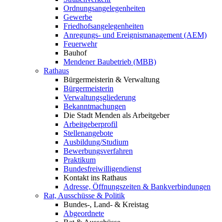
Ordnungsangelegenheiten
Gewerbe
Friedhofsangelegenheiten
Anregungs- und Ereignismanagement (AEM)
Feuerwehr
Bauhof
Mendener Baubetrieb (MBB)
Rathaus
Bürgermeisterin & Verwaltung
Bürgermeisterin
Verwaltungsgliederung
Bekanntmachungen
Die Stadt Menden als Arbeitgeber
Arbeitgeberprofil
Stellenangebote
Ausbildung/Studium
Bewerbungsverfahren
Praktikum
Bundesfreiwilligendienst
Kontakt ins Rathaus
Adresse, Öffnungszeiten & Bankverbindungen
Rat, Ausschüsse & Politik
Bundes-, Land- & Kreistag
Abgeordnete