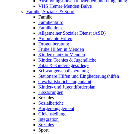
Ausbildungsbörsen in Menden und Umgebung
VHS Hemer-Menden-Balve
Familie, Soziales & Sport
Familie
Familienbüro
Familienlotse
Allgemeiner Sozialer Dienst (ASD)
Ambulante Hilfen
Drogenberatung
Frühe Hilfen in Menden
Kinderschutz in Menden
Kinder, Teenies & Jugendliche
Kitas & Kindertagespflege
Schwangerschaftsberatung
Stationäre Hilfen und Eingliederungshilfen
Geschäftsbericht Jugendamt
Kinder- und Jugendförderplan
Essstörungen
Soziales
Sozialbericht
Bürgerengagement
Gleichstellung
Integration
Soziales
Sport