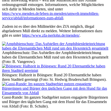
mehr notwendig wären – weil alle Mitmenschen ihre Abfälle
ordnungsgemäß entsorgen. Informationen, welche Möglichkeiten
sich dafür in Menden bieten, sind unter
https://www.menden.de/leben-in-menden/umwelt-immobilien-
service/abfall/informationen-zum-abfall
.
Zudem ist es über den Müllmelder des ZfA möglich, illegal
abgeladenen Müll direkt zu melden. Weitere Informationen dazu
gibt es unter
https://www.zfa-iserlohn.de/menden/
.
Amphibienschutz: Das Aufstellen der Amphibienleiteinrichtung
haben die Ehrenamtlichen Müll rund um den Hexenteich gesammelt
(Foto: B. Vangerow).
Böingsen: Halbzeit in Böingsen: Rund 20 Ehrenamtliche haben
ihren Stadtteil gereinigt (Foto: St. Hedwig Bruderschaft Böingsen).
Gassi-Runde: Im ganzen Stadtgebiet nutzen engagierte Bürgerinnen
und Bürger den täglichen Gang mit dem Hund für das Einsammeln
von Abfall (Foto: B. Schulte).