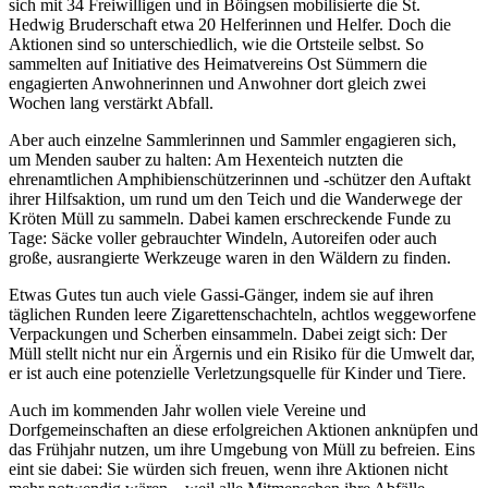
sich mit 34 Freiwilligen und in Böingsen mobilisierte die St.
Hedwig Bruderschaft etwa 20 Helferinnen und Helfer. Doch die
Aktionen sind so unterschiedlich, wie die Ortsteile selbst. So
sammelten auf Initiative des Heimatvereins Ost Sümmern die
engagierten Anwohnerinnen und Anwohner dort gleich zwei
Wochen lang verstärkt Abfall.
Aber auch einzelne Sammlerinnen und Sammler engagieren sich,
um Menden sauber zu halten: Am Hexenteich nutzten die
ehrenamtlichen Amphibienschützerinnen und -schützer den Auftakt
ihrer Hilfsaktion, um rund um den Teich und die Wanderwege der
Kröten Müll zu sammeln. Dabei kamen erschreckende Funde zu
Tage: Säcke voller gebrauchter Windeln, Autoreifen oder auch
große, ausrangierte Werkzeuge waren in den Wäldern zu finden.
Etwas Gutes tun auch viele Gassi-Gänger, indem sie auf ihren
täglichen Runden leere Zigarettenschachteln, achtlos weggeworfene
Verpackungen und Scherben einsammeln. Dabei zeigt sich: Der
Müll stellt nicht nur ein Ärgernis und ein Risiko für die Umwelt dar,
er ist auch eine potenzielle Verletzungsquelle für Kinder und Tiere.
Auch im kommenden Jahr wollen viele Vereine und
Dorfgemeinschaften an diese erfolgreichen Aktionen anknüpfen und
das Frühjahr nutzen, um ihre Umgebung von Müll zu befreien. Eins
eint sie dabei: Sie würden sich freuen, wenn ihre Aktionen nicht