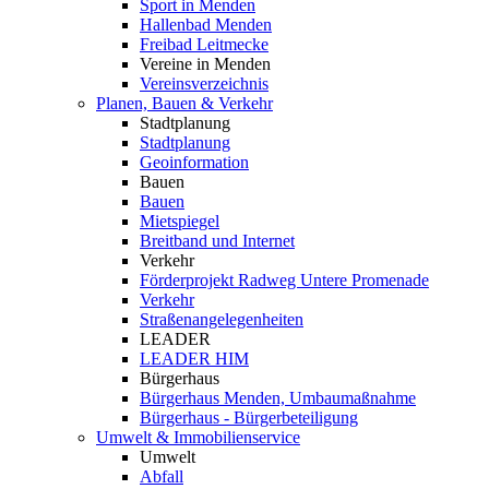
Sport in Menden
Hallenbad Menden
Freibad Leitmecke
Vereine in Menden
Vereinsverzeichnis
Planen, Bauen & Verkehr
Stadtplanung
Stadtplanung
Geoinformation
Bauen
Bauen
Mietspiegel
Breitband und Internet
Verkehr
Förderprojekt Radweg Untere Promenade
Verkehr
Straßenangelegenheiten
LEADER
LEADER HIM
Bürgerhaus
Bürgerhaus Menden, Umbaumaßnahme
Bürgerhaus - Bürgerbeteiligung
Umwelt & Immobilienservice
Umwelt
Abfall