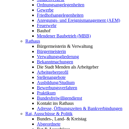
Ordnungsangelegenheiten
Gewerbe
Friedhofsangelegenheiten
Anregungs- und Ereignismanagement (AEM)
Feuerwehr
Bauhof
Mendener Baubetrieb (MBB)
Rathaus
Bürgermeisterin & Verwaltung
Bürgermeisterin
Verwaltungsgliederung
Bekanntmachungen
Die Stadt Menden als Arbeitgeber
Arbeitgeberprofil
Stellenangebote
Ausbildung/Studium
Bewerbungsverfahren
Praktikum
Bundesfreiwilligendienst
Kontakt ins Rathaus
Adresse, Öffnungszeiten & Bankverbindungen
Rat, Ausschüsse & Politik
Bundes-, Land- & Kreistag
Abgeordnete