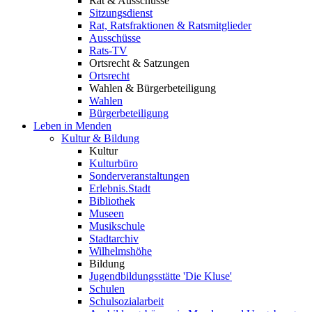
Rat & Ausschüsse
Sitzungsdienst
Rat, Ratsfraktionen & Ratsmitglieder
Ausschüsse
Rats-TV
Ortsrecht & Satzungen
Ortsrecht
Wahlen & Bürgerbeteiligung
Wahlen
Bürgerbeteiligung
Leben in Menden
Kultur & Bildung
Kultur
Kulturbüro
Sonderveranstaltungen
Erlebnis.Stadt
Bibliothek
Museen
Musikschule
Stadtarchiv
Wilhelmshöhe
Bildung
Jugendbildungsstätte 'Die Kluse'
Schulen
Schulsozialarbeit