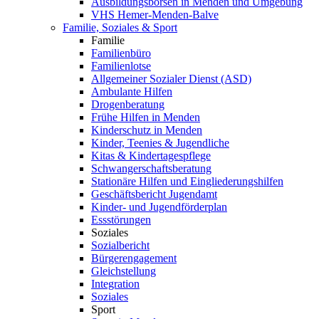
Ausbildungsbörsen in Menden und Umgebung
VHS Hemer-Menden-Balve
Familie, Soziales & Sport
Familie
Familienbüro
Familienlotse
Allgemeiner Sozialer Dienst (ASD)
Ambulante Hilfen
Drogenberatung
Frühe Hilfen in Menden
Kinderschutz in Menden
Kinder, Teenies & Jugendliche
Kitas & Kindertagespflege
Schwangerschaftsberatung
Stationäre Hilfen und Eingliederungshilfen
Geschäftsbericht Jugendamt
Kinder- und Jugendförderplan
Essstörungen
Soziales
Sozialbericht
Bürgerengagement
Gleichstellung
Integration
Soziales
Sport