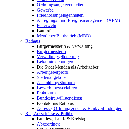
Ordnungsangelegenheiten
Gewerbe
Friedhofsangelegenheiten
Anregungs- und Ereignismanagement (AEM)
Feuerwehr
Bauhof
Mendener Baubetrieb (MBB)
Rathaus
Bürgermeisterin & Verwaltung
Bürgermeisterin
Verwaltungsgliederung
Bekanntmachungen
Die Stadt Menden als Arbeitgeber
Arbeitgeberprofil
Stellenangebote
Ausbildung/Studium
Bewerbungsverfahren
Praktikum
Bundesfreiwilligendienst
Kontakt ins Rathaus
Adresse, Öffnungszeiten & Bankverbindungen
Rat, Ausschüsse & Politik
Bundes-, Land- & Kreistag
Abgeordnete