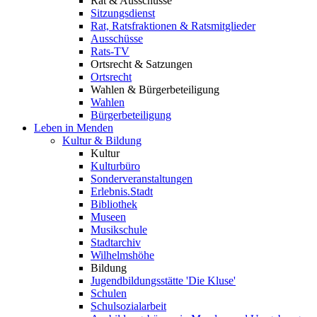
Rat & Ausschüsse
Sitzungsdienst
Rat, Ratsfraktionen & Ratsmitglieder
Ausschüsse
Rats-TV
Ortsrecht & Satzungen
Ortsrecht
Wahlen & Bürgerbeteiligung
Wahlen
Bürgerbeteiligung
Leben in Menden
Kultur & Bildung
Kultur
Kulturbüro
Sonderveranstaltungen
Erlebnis.Stadt
Bibliothek
Museen
Musikschule
Stadtarchiv
Wilhelmshöhe
Bildung
Jugendbildungsstätte 'Die Kluse'
Schulen
Schulsozialarbeit