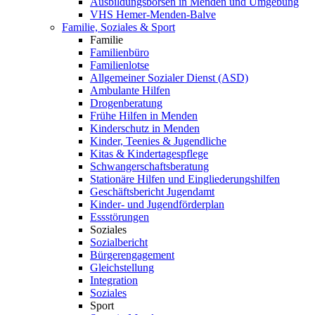
Ausbildungsbörsen in Menden und Umgebung
VHS Hemer-Menden-Balve
Familie, Soziales & Sport
Familie
Familienbüro
Familienlotse
Allgemeiner Sozialer Dienst (ASD)
Ambulante Hilfen
Drogenberatung
Frühe Hilfen in Menden
Kinderschutz in Menden
Kinder, Teenies & Jugendliche
Kitas & Kindertagespflege
Schwangerschaftsberatung
Stationäre Hilfen und Eingliederungshilfen
Geschäftsbericht Jugendamt
Kinder- und Jugendförderplan
Essstörungen
Soziales
Sozialbericht
Bürgerengagement
Gleichstellung
Integration
Soziales
Sport