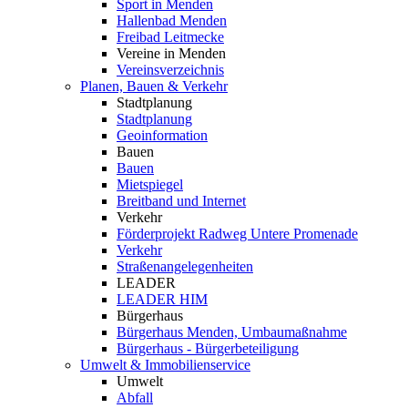
Sport in Menden
Hallenbad Menden
Freibad Leitmecke
Vereine in Menden
Vereinsverzeichnis
Planen, Bauen & Verkehr
Stadtplanung
Stadtplanung
Geoinformation
Bauen
Bauen
Mietspiegel
Breitband und Internet
Verkehr
Förderprojekt Radweg Untere Promenade
Verkehr
Straßenangelegenheiten
LEADER
LEADER HIM
Bürgerhaus
Bürgerhaus Menden, Umbaumaßnahme
Bürgerhaus - Bürgerbeteiligung
Umwelt & Immobilienservice
Umwelt
Abfall