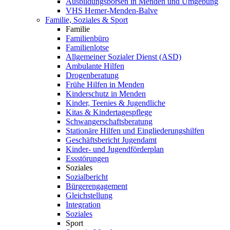
Ausbildungsbörsen in Menden und Umgebung
VHS Hemer-Menden-Balve
Familie, Soziales & Sport
Familie
Familienbüro
Familienlotse
Allgemeiner Sozialer Dienst (ASD)
Ambulante Hilfen
Drogenberatung
Frühe Hilfen in Menden
Kinderschutz in Menden
Kinder, Teenies & Jugendliche
Kitas & Kindertagespflege
Schwangerschaftsberatung
Stationäre Hilfen und Eingliederungshilfen
Geschäftsbericht Jugendamt
Kinder- und Jugendförderplan
Essstörungen
Soziales
Sozialbericht
Bürgerengagement
Gleichstellung
Integration
Soziales
Sport