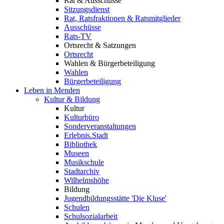
Rat & Ausschüsse
Sitzungsdienst
Rat, Ratsfraktionen & Ratsmitglieder
Ausschüsse
Rats-TV
Ortsrecht & Satzungen
Ortsrecht
Wahlen & Bürgerbeteiligung
Wahlen
Bürgerbeteiligung
Leben in Menden
Kultur & Bildung
Kultur
Kulturbüro
Sonderveranstaltungen
Erlebnis.Stadt
Bibliothek
Museen
Musikschule
Stadtarchiv
Wilhelmshöhe
Bildung
Jugendbildungsstätte 'Die Kluse'
Schulen
Schulsozialarbeit