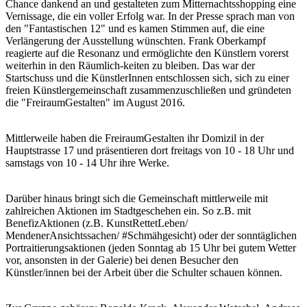
Chance dankend an und gestalteten zum Mitternachtsshopping eine
Vernissage, die ein voller Erfolg war. In der Presse sprach man von
den "Fantastischen 12" und es kamen Stimmen auf, die eine
Verlängerung der Ausstellung wünschten. Frank Oberkampf
reagierte auf die Resonanz und ermöglichte den Künstlern vorerst
weiterhin in den Räumlich-keiten zu bleiben. Das war der
Startschuss und die KünstlerInnen entschlossen sich, sich zu einer
freien Künstlergemeinschaft zusammenzuschließen und gründeten
die "FreiraumGestalten" im August 2016.
Mittlerweile haben die FreiraumGestalten ihr Domizil in der
Hauptstrasse 17 und präsentieren dort freitags von 10 - 18 Uhr und
samstags von 10 - 14 Uhr ihre Werke.
Darüber hinaus bringt sich die Gemeinschaft mittlerweile mit
zahlreichen Aktionen im Stadtgeschehen ein. So z.B. mit
BenefizAktionen (z.B. KunstRettetLeben/
MendenerAnsichtssachen/ #Schmähgesicht) oder der sonntäglichen
Portraitierungsaktionen (jeden Sonntag ab 15 Uhr bei gutem Wetter
vor, ansonsten in der Galerie) bei denen Besucher den
Künstler/innen bei der Arbeit über die Schulter schauen können.