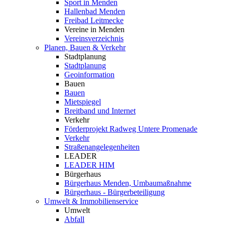
Sport in Menden
Hallenbad Menden
Freibad Leitmecke
Vereine in Menden
Vereinsverzeichnis
Planen, Bauen & Verkehr
Stadtplanung
Stadtplanung
Geoinformation
Bauen
Bauen
Mietspiegel
Breitband und Internet
Verkehr
Förderprojekt Radweg Untere Promenade
Verkehr
Straßenangelegenheiten
LEADER
LEADER HIM
Bürgerhaus
Bürgerhaus Menden, Umbaumaßnahme
Bürgerhaus - Bürgerbeteiligung
Umwelt & Immobilienservice
Umwelt
Abfall