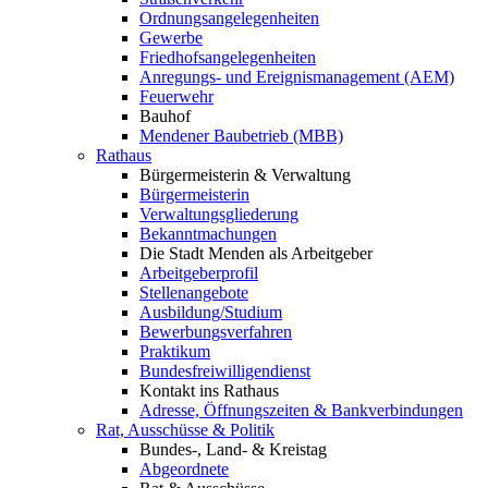
Ordnungsangelegenheiten
Gewerbe
Friedhofsangelegenheiten
Anregungs- und Ereignismanagement (AEM)
Feuerwehr
Bauhof
Mendener Baubetrieb (MBB)
Rathaus
Bürgermeisterin & Verwaltung
Bürgermeisterin
Verwaltungsgliederung
Bekanntmachungen
Die Stadt Menden als Arbeitgeber
Arbeitgeberprofil
Stellenangebote
Ausbildung/Studium
Bewerbungsverfahren
Praktikum
Bundesfreiwilligendienst
Kontakt ins Rathaus
Adresse, Öffnungszeiten & Bankverbindungen
Rat, Ausschüsse & Politik
Bundes-, Land- & Kreistag
Abgeordnete