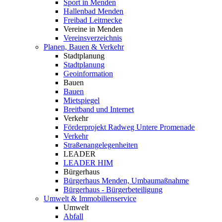
Sport in Menden
Hallenbad Menden
Freibad Leitmecke
Vereine in Menden
Vereinsverzeichnis
Planen, Bauen & Verkehr
Stadtplanung
Stadtplanung
Geoinformation
Bauen
Bauen
Mietspiegel
Breitband und Internet
Verkehr
Förderprojekt Radweg Untere Promenade
Verkehr
Straßenangelegenheiten
LEADER
LEADER HIM
Bürgerhaus
Bürgerhaus Menden, Umbaumaßnahme
Bürgerhaus - Bürgerbeteiligung
Umwelt & Immobilienservice
Umwelt
Abfall