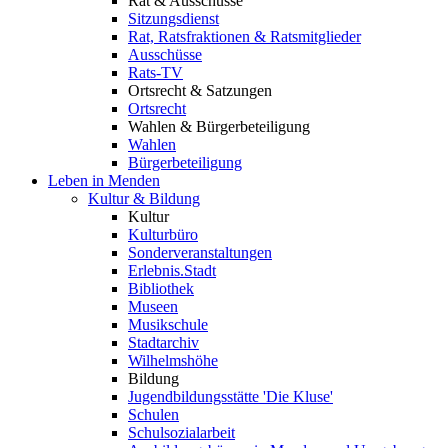
Rat & Ausschüsse
Sitzungsdienst
Rat, Ratsfraktionen & Ratsmitglieder
Ausschüsse
Rats-TV
Ortsrecht & Satzungen
Ortsrecht
Wahlen & Bürgerbeteiligung
Wahlen
Bürgerbeteiligung
Leben in Menden
Kultur & Bildung
Kultur
Kulturbüro
Sonderveranstaltungen
Erlebnis.Stadt
Bibliothek
Museen
Musikschule
Stadtarchiv
Wilhelmshöhe
Bildung
Jugendbildungsstätte 'Die Kluse'
Schulen
Schulsozialarbeit