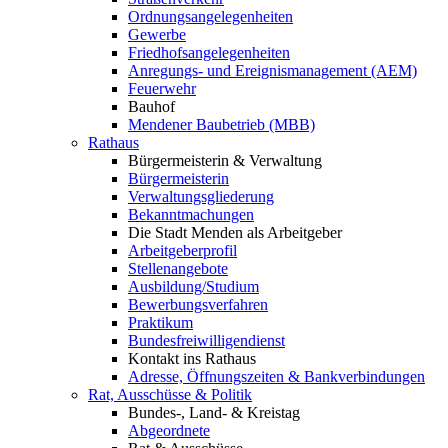
Ordnungsangelegenheiten
Gewerbe
Friedhofsangelegenheiten
Anregungs- und Ereignismanagement (AEM)
Feuerwehr
Bauhof
Mendener Baubetrieb (MBB)
Rathaus
Bürgermeisterin & Verwaltung
Bürgermeisterin
Verwaltungsgliederung
Bekanntmachungen
Die Stadt Menden als Arbeitgeber
Arbeitgeberprofil
Stellenangebote
Ausbildung/Studium
Bewerbungsverfahren
Praktikum
Bundesfreiwilligendienst
Kontakt ins Rathaus
Adresse, Öffnungszeiten & Bankverbindungen
Rat, Ausschüsse & Politik
Bundes-, Land- & Kreistag
Abgeordnete