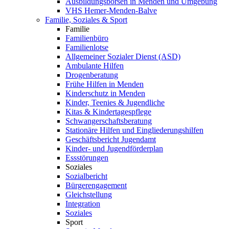
Ausbildungsbörsen in Menden und Umgebung
VHS Hemer-Menden-Balve
Familie, Soziales & Sport
Familie
Familienbüro
Familienlotse
Allgemeiner Sozialer Dienst (ASD)
Ambulante Hilfen
Drogenberatung
Frühe Hilfen in Menden
Kinderschutz in Menden
Kinder, Teenies & Jugendliche
Kitas & Kindertagespflege
Schwangerschaftsberatung
Stationäre Hilfen und Eingliederungshilfen
Geschäftsbericht Jugendamt
Kinder- und Jugendförderplan
Essstörungen
Soziales
Sozialbericht
Bürgerengagement
Gleichstellung
Integration
Soziales
Sport