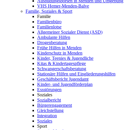
Ausbildungsbörsen in Menden und Umgebung
VHS Hemer-Menden-Balve
Familie, Soziales & Sport
Familie
Familienbüro
Familienlotse
Allgemeiner Sozialer Dienst (ASD)
Ambulante Hilfen
Drogenberatung
Frühe Hilfen in Menden
Kinderschutz in Menden
Kinder, Teenies & Jugendliche
Kitas & Kindertagespflege
Schwangerschaftsberatung
Stationäre Hilfen und Eingliederungshilfen
Geschäftsbericht Jugendamt
Kinder- und Jugendförderplan
Essstörungen
Soziales
Sozialbericht
Bürgerengagement
Gleichstellung
Integration
Soziales
Sport