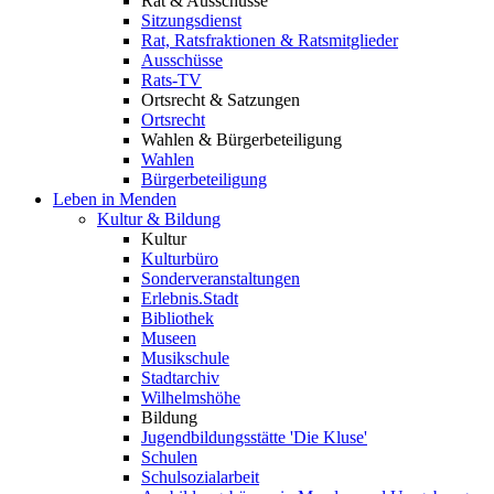
Rat & Ausschüsse
Sitzungsdienst
Rat, Ratsfraktionen & Ratsmitglieder
Ausschüsse
Rats-TV
Ortsrecht & Satzungen
Ortsrecht
Wahlen & Bürgerbeteiligung
Wahlen
Bürgerbeteiligung
Leben in Menden
Kultur & Bildung
Kultur
Kulturbüro
Sonderveranstaltungen
Erlebnis.Stadt
Bibliothek
Museen
Musikschule
Stadtarchiv
Wilhelmshöhe
Bildung
Jugendbildungsstätte 'Die Kluse'
Schulen
Schulsozialarbeit