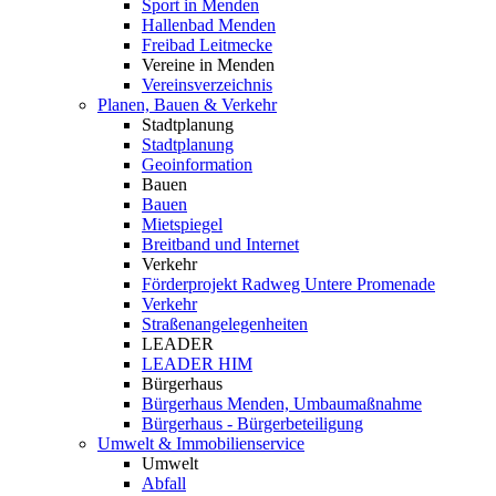
Sport in Menden
Hallenbad Menden
Freibad Leitmecke
Vereine in Menden
Vereinsverzeichnis
Planen, Bauen & Verkehr
Stadtplanung
Stadtplanung
Geoinformation
Bauen
Bauen
Mietspiegel
Breitband und Internet
Verkehr
Förderprojekt Radweg Untere Promenade
Verkehr
Straßenangelegenheiten
LEADER
LEADER HIM
Bürgerhaus
Bürgerhaus Menden, Umbaumaßnahme
Bürgerhaus - Bürgerbeteiligung
Umwelt & Immobilienservice
Umwelt
Abfall