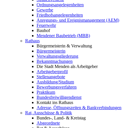
Ordnungsangelegenheiten
Gewerbe
Friedhofsangelegenheiten
Anregungs- und Ereignismanagement (AEM)
Feuerwehr
Bauhof
Mendener Baubetrieb (MBB)
Rathaus
Bürgermeisterin & Verwaltung
Bürgermeisterin
Verwaltungsgliederung
Bekanntmachungen
Die Stadt Menden als Arbeitgeber
Arbeitgeberprofil
Stellenangebote
Ausbildung/Studium
Bewerbungsverfahren
Praktikum
Bundesfreiwilligendienst
Kontakt ins Rathaus
Adresse, Öffnungszeiten & Bankverbindungen
Rat, Ausschüsse & Politik
Bundes-, Land- & Kreistag
Abgeordnete