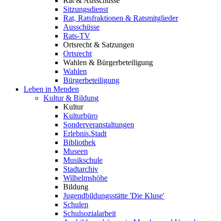
Rat & Ausschüsse
Sitzungsdienst
Rat, Ratsfraktionen & Ratsmitglieder
Ausschüsse
Rats-TV
Ortsrecht & Satzungen
Ortsrecht
Wahlen & Bürgerbeteiligung
Wahlen
Bürgerbeteiligung
Leben in Menden
Kultur & Bildung
Kultur
Kulturbüro
Sonderveranstaltungen
Erlebnis.Stadt
Bibliothek
Museen
Musikschule
Stadtarchiv
Wilhelmshöhe
Bildung
Jugendbildungsstätte 'Die Kluse'
Schulen
Schulsozialarbeit