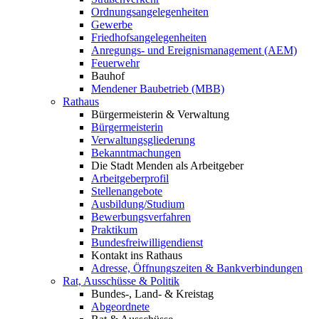
Ordnungsangelegenheiten
Gewerbe
Friedhofsangelegenheiten
Anregungs- und Ereignismanagement (AEM)
Feuerwehr
Bauhof
Mendener Baubetrieb (MBB)
Rathaus
Bürgermeisterin & Verwaltung
Bürgermeisterin
Verwaltungsgliederung
Bekanntmachungen
Die Stadt Menden als Arbeitgeber
Arbeitgeberprofil
Stellenangebote
Ausbildung/Studium
Bewerbungsverfahren
Praktikum
Bundesfreiwilligendienst
Kontakt ins Rathaus
Adresse, Öffnungszeiten & Bankverbindungen
Rat, Ausschüsse & Politik
Bundes-, Land- & Kreistag
Abgeordnete