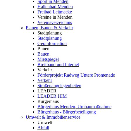
Sport in Menden
Hallenbad Menden
Freibad Leitmecke
Vereine in Menden
Vereinsverzeichnis
Planen, Bauen & Verkehr
Stadtplanung
Stadtplanung
Geoinformation
Bauen
Bauen
Mietspiegel
Breitband und Internet
Verkehr
Förderprojekt Radweg Untere Promenade
Verkehr
Straßenangelegenheiten
LEADER
LEADER HIM
Bürgerhaus
Bürgerhaus Menden, Umbaumaßnahme
Bürgerhaus - Bürgerbeteiligung
Umwelt & Immobilienservice
Umwelt
Abfall