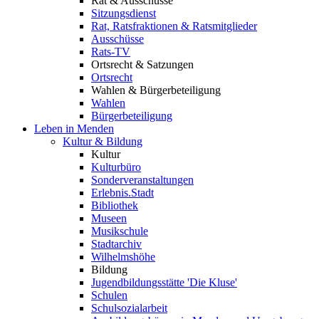
Rat & Ausschüsse
Sitzungsdienst
Rat, Ratsfraktionen & Ratsmitglieder
Ausschüsse
Rats-TV
Ortsrecht & Satzungen
Ortsrecht
Wahlen & Bürgerbeteiligung
Wahlen
Bürgerbeteiligung
Leben in Menden
Kultur & Bildung
Kultur
Kulturbüro
Sonderveranstaltungen
Erlebnis.Stadt
Bibliothek
Museen
Musikschule
Stadtarchiv
Wilhelmshöhe
Bildung
Jugendbildungsstätte 'Die Kluse'
Schulen
Schulsozialarbeit