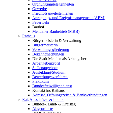
Ordnungsangelegenheiten
Gewerbe
Friedhofsangelegenheiten
Anregungs- und Ereignismanagement (AEM)
Feuerwehr
Bauhof
Mendener Baubetrieb (MBB)
Rathaus
Bürgermeisterin & Verwaltung
Bürgermeisterin
Verwaltungsgliederung
Bekanntmachungen
Die Stadt Menden als Arbeitgeber
Arbeitgeberprofil
Stellenangebote
Ausbildung/Studium
Bewerbungsverfahren
Praktikum
Bundesfreiwilligendienst
Kontakt ins Rathaus
Adresse, Öffnungszeiten & Bankverbindungen
Rat, Ausschüsse & Politik
Bundes-, Land- & Kreistag
Abgeordnete