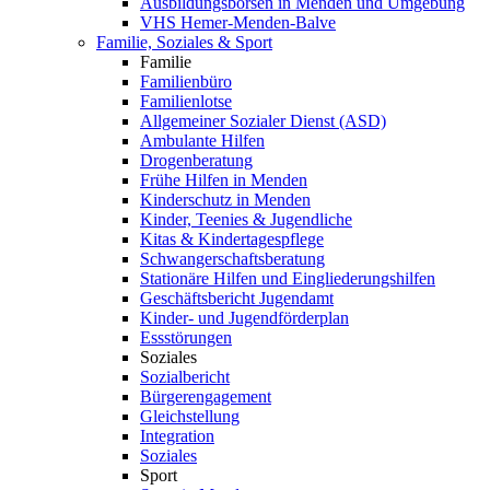
Ausbildungsbörsen in Menden und Umgebung
VHS Hemer-Menden-Balve
Familie, Soziales & Sport
Familie
Familienbüro
Familienlotse
Allgemeiner Sozialer Dienst (ASD)
Ambulante Hilfen
Drogenberatung
Frühe Hilfen in Menden
Kinderschutz in Menden
Kinder, Teenies & Jugendliche
Kitas & Kindertagespflege
Schwangerschaftsberatung
Stationäre Hilfen und Eingliederungshilfen
Geschäftsbericht Jugendamt
Kinder- und Jugendförderplan
Essstörungen
Soziales
Sozialbericht
Bürgerengagement
Gleichstellung
Integration
Soziales
Sport