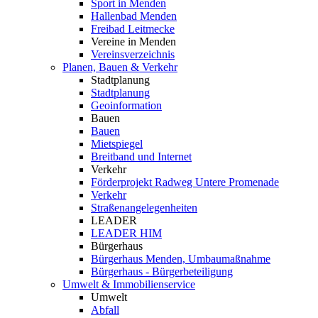
Sport in Menden
Hallenbad Menden
Freibad Leitmecke
Vereine in Menden
Vereinsverzeichnis
Planen, Bauen & Verkehr
Stadtplanung
Stadtplanung
Geoinformation
Bauen
Bauen
Mietspiegel
Breitband und Internet
Verkehr
Förderprojekt Radweg Untere Promenade
Verkehr
Straßenangelegenheiten
LEADER
LEADER HIM
Bürgerhaus
Bürgerhaus Menden, Umbaumaßnahme
Bürgerhaus - Bürgerbeteiligung
Umwelt & Immobilienservice
Umwelt
Abfall