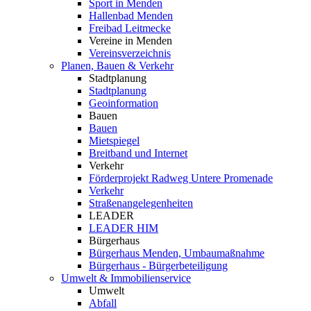
Sport in Menden
Hallenbad Menden
Freibad Leitmecke
Vereine in Menden
Vereinsverzeichnis
Planen, Bauen & Verkehr
Stadtplanung
Stadtplanung
Geoinformation
Bauen
Bauen
Mietspiegel
Breitband und Internet
Verkehr
Förderprojekt Radweg Untere Promenade
Verkehr
Straßenangelegenheiten
LEADER
LEADER HIM
Bürgerhaus
Bürgerhaus Menden, Umbaumaßnahme
Bürgerhaus - Bürgerbeteiligung
Umwelt & Immobilienservice
Umwelt
Abfall