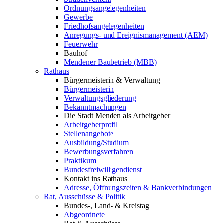
Ordnungsangelegenheiten
Gewerbe
Friedhofsangelegenheiten
Anregungs- und Ereignismanagement (AEM)
Feuerwehr
Bauhof
Mendener Baubetrieb (MBB)
Rathaus
Bürgermeisterin & Verwaltung
Bürgermeisterin
Verwaltungsgliederung
Bekanntmachungen
Die Stadt Menden als Arbeitgeber
Arbeitgeberprofil
Stellenangebote
Ausbildung/Studium
Bewerbungsverfahren
Praktikum
Bundesfreiwilligendienst
Kontakt ins Rathaus
Adresse, Öffnungszeiten & Bankverbindungen
Rat, Ausschüsse & Politik
Bundes-, Land- & Kreistag
Abgeordnete