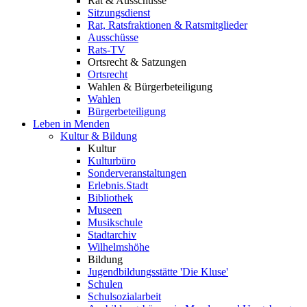
Rat & Ausschüsse
Sitzungsdienst
Rat, Ratsfraktionen & Ratsmitglieder
Ausschüsse
Rats-TV
Ortsrecht & Satzungen
Ortsrecht
Wahlen & Bürgerbeteiligung
Wahlen
Bürgerbeteiligung
Leben in Menden
Kultur & Bildung
Kultur
Kulturbüro
Sonderveranstaltungen
Erlebnis.Stadt
Bibliothek
Museen
Musikschule
Stadtarchiv
Wilhelmshöhe
Bildung
Jugendbildungsstätte 'Die Kluse'
Schulen
Schulsozialarbeit