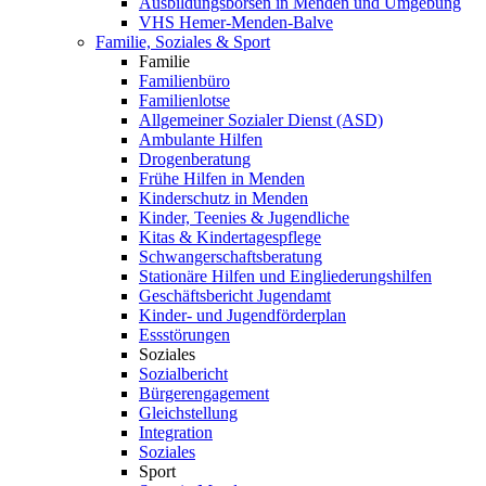
Ausbildungsbörsen in Menden und Umgebung
VHS Hemer-Menden-Balve
Familie, Soziales & Sport
Familie
Familienbüro
Familienlotse
Allgemeiner Sozialer Dienst (ASD)
Ambulante Hilfen
Drogenberatung
Frühe Hilfen in Menden
Kinderschutz in Menden
Kinder, Teenies & Jugendliche
Kitas & Kindertagespflege
Schwangerschaftsberatung
Stationäre Hilfen und Eingliederungshilfen
Geschäftsbericht Jugendamt
Kinder- und Jugendförderplan
Essstörungen
Soziales
Sozialbericht
Bürgerengagement
Gleichstellung
Integration
Soziales
Sport