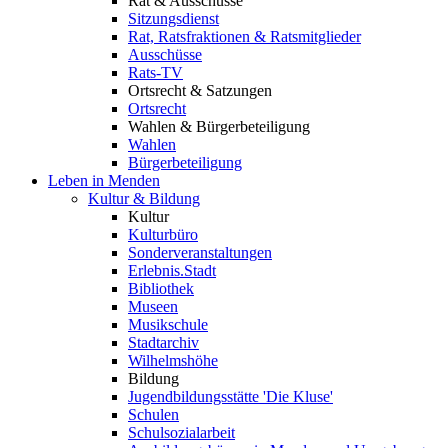
Rat & Ausschüsse
Sitzungsdienst
Rat, Ratsfraktionen & Ratsmitglieder
Ausschüsse
Rats-TV
Ortsrecht & Satzungen
Ortsrecht
Wahlen & Bürgerbeteiligung
Wahlen
Bürgerbeteiligung
Leben in Menden
Kultur & Bildung
Kultur
Kulturbüro
Sonderveranstaltungen
Erlebnis.Stadt
Bibliothek
Museen
Musikschule
Stadtarchiv
Wilhelmshöhe
Bildung
Jugendbildungsstätte 'Die Kluse'
Schulen
Schulsozialarbeit