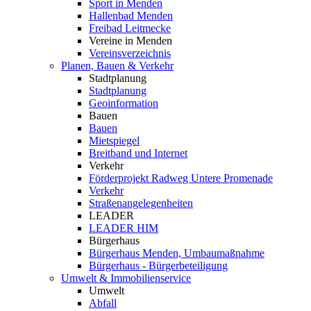
Sport in Menden
Hallenbad Menden
Freibad Leitmecke
Vereine in Menden
Vereinsverzeichnis
Planen, Bauen & Verkehr
Stadtplanung
Stadtplanung
Geoinformation
Bauen
Bauen
Mietspiegel
Breitband und Internet
Verkehr
Förderprojekt Radweg Untere Promenade
Verkehr
Straßenangelegenheiten
LEADER
LEADER HIM
Bürgerhaus
Bürgerhaus Menden, Umbaumaßnahme
Bürgerhaus - Bürgerbeteiligung
Umwelt & Immobilienservice
Umwelt
Abfall