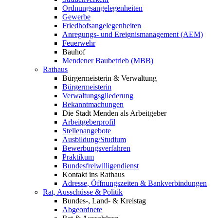
Ordnungsangelegenheiten
Gewerbe
Friedhofsangelegenheiten
Anregungs- und Ereignismanagement (AEM)
Feuerwehr
Bauhof
Mendener Baubetrieb (MBB)
Rathaus
Bürgermeisterin & Verwaltung
Bürgermeisterin
Verwaltungsgliederung
Bekanntmachungen
Die Stadt Menden als Arbeitgeber
Arbeitgeberprofil
Stellenangebote
Ausbildung/Studium
Bewerbungsverfahren
Praktikum
Bundesfreiwilligendienst
Kontakt ins Rathaus
Adresse, Öffnungszeiten & Bankverbindungen
Rat, Ausschüsse & Politik
Bundes-, Land- & Kreistag
Abgeordnete