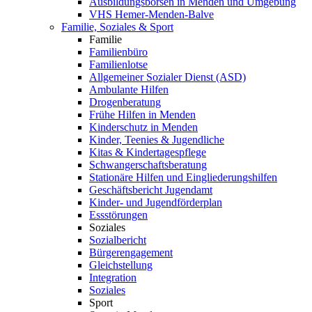
Ausbildungsbörsen in Menden und Umgebung
VHS Hemer-Menden-Balve
Familie, Soziales & Sport
Familie
Familienbüro
Familienlotse
Allgemeiner Sozialer Dienst (ASD)
Ambulante Hilfen
Drogenberatung
Frühe Hilfen in Menden
Kinderschutz in Menden
Kinder, Teenies & Jugendliche
Kitas & Kindertagespflege
Schwangerschaftsberatung
Stationäre Hilfen und Eingliederungshilfen
Geschäftsbericht Jugendamt
Kinder- und Jugendförderplan
Essstörungen
Soziales
Sozialbericht
Bürgerengagement
Gleichstellung
Integration
Soziales
Sport