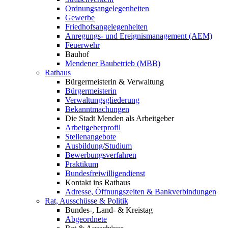
Ordnungsangelegenheiten
Gewerbe
Friedhofsangelegenheiten
Anregungs- und Ereignismanagement (AEM)
Feuerwehr
Bauhof
Mendener Baubetrieb (MBB)
Rathaus
Bürgermeisterin & Verwaltung
Bürgermeisterin
Verwaltungsgliederung
Bekanntmachungen
Die Stadt Menden als Arbeitgeber
Arbeitgeberprofil
Stellenangebote
Ausbildung/Studium
Bewerbungsverfahren
Praktikum
Bundesfreiwilligendienst
Kontakt ins Rathaus
Adresse, Öffnungszeiten & Bankverbindungen
Rat, Ausschüsse & Politik
Bundes-, Land- & Kreistag
Abgeordnete