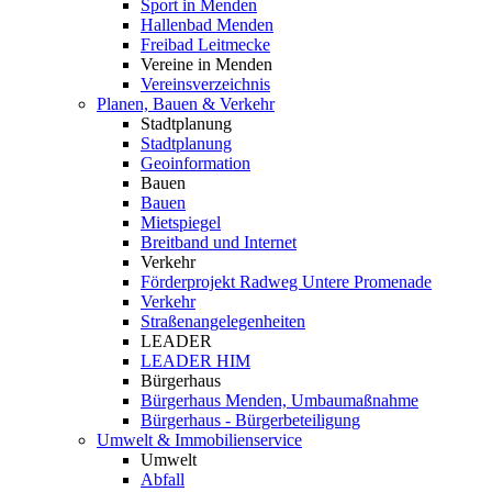
Sport in Menden
Hallenbad Menden
Freibad Leitmecke
Vereine in Menden
Vereinsverzeichnis
Planen, Bauen & Verkehr
Stadtplanung
Stadtplanung
Geoinformation
Bauen
Bauen
Mietspiegel
Breitband und Internet
Verkehr
Förderprojekt Radweg Untere Promenade
Verkehr
Straßenangelegenheiten
LEADER
LEADER HIM
Bürgerhaus
Bürgerhaus Menden, Umbaumaßnahme
Bürgerhaus - Bürgerbeteiligung
Umwelt & Immobilienservice
Umwelt
Abfall