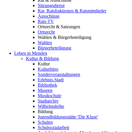
Rat & Ausschüsse
Sitzungsdienst
Rat, Ratsfraktionen & Ratsmitglieder
Ausschüsse
Rats-TV
Ortsrecht & Satzungen
Ortsrecht
Wahlen & Bürgerbeteiligung
Wahlen
Bürgerbeteiligung
Leben in Menden
Kultur & Bildung
Kultur
Kulturbüro
Sonderveranstaltungen
Erlebnis.Stadt
Bibliothek
Museen
Musikschule
Stadtarchiv
Wilhelmshöhe
Bildung
Jugendbildungsstätte 'Die Kluse'
Schulen
Schulsozialarbeit