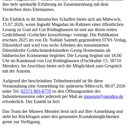
ihre tiefe spirituelle Erfahrung im Zusammenhang mit dem
Versterben ihres Ehemannes.
Ein Einblick in ihr literarisches Schaffen bietet sich am Mittwoch,
15.07.2026, wenn Ingnahl Magadan im Rahmen einer öffentlichen
Lesung zu Gast auf Gut Rödinghausen ist und aus ihrem ersten
Gedichtband »Gelächter kreuzförmig« vorträgt. Die Publikation
erschien 2025 im von Dr. Nahlah Saimeh gegründeten ITNS Verlag,
Düsseldorf und wird von sechs Arbeiten des renommierten
Düsseldorfer Goldschmiedekünstlers Georg Hornemann als
bildnerischer Kommentar begleitet. Die Lesung beginnt um 18.00
Uhr im Kaminsaal von Gut Rödinghausen (Fischkuhle 15, 58710
Menden). Im Anschluss bietet sich die Möglichkeit zum Gespräch
mit der Autorin.
Aufgrund der beschränkten Teilnehmerzahl ist für diese
Veranstaltung eine Anmeldung bis spätestens Mittwoch, 08.07.2026
unter Tel.
02373 903-8770
zu den Öffnungszeiten des
Industriemuseums oder jederzeit per Mail an
museum@menden.de
erforderlich. Der Eintritt ist frei!
Das Team der Museen Menden freut sich auf Ihre Anmeldung und
steht bei Rückfragen unter den genannten Kontaktmöglichkeiten
gerne zur Verfügung.