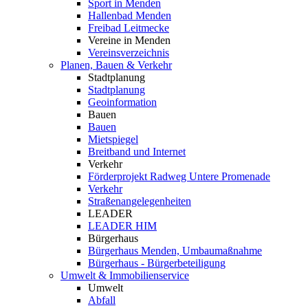
Sport in Menden
Hallenbad Menden
Freibad Leitmecke
Vereine in Menden
Vereinsverzeichnis
Planen, Bauen & Verkehr
Stadtplanung
Stadtplanung
Geoinformation
Bauen
Bauen
Mietspiegel
Breitband und Internet
Verkehr
Förderprojekt Radweg Untere Promenade
Verkehr
Straßenangelegenheiten
LEADER
LEADER HIM
Bürgerhaus
Bürgerhaus Menden, Umbaumaßnahme
Bürgerhaus - Bürgerbeteiligung
Umwelt & Immobilienservice
Umwelt
Abfall