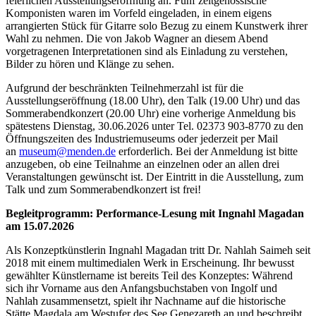
feierlichen Ausstellungseröffnung an. Fünf zeitgenössische
Komponisten waren im Vorfeld eingeladen, in einem eigens
arrangierten Stück für Gitarre solo Bezug zu einem Kunstwerk ihrer
Wahl zu nehmen. Die von Jakob Wagner an diesem Abend
vorgetragenen Interpretationen sind als Einladung zu verstehen,
Bilder zu hören und Klänge zu sehen.
Aufgrund der beschränkten Teilnehmerzahl ist für die
Ausstellungseröffnung (18.00 Uhr), den Talk (19.00 Uhr) und das
Sommerabendkonzert (20.00 Uhr) eine vorherige Anmeldung bis
spätestens Dienstag, 30.06.2026 unter Tel. 02373 903-8770 zu den
Öffnungszeiten des Industriemuseums oder jederzeit per Mail
an
museum@menden.de
erforderlich. Bei der Anmeldung ist bitte
anzugeben, ob eine Teilnahme an einzelnen oder an allen drei
Veranstaltungen gewünscht ist. Der Eintritt in die Ausstellung, zum
Talk und zum Sommerabendkonzert ist frei!
Begleitprogramm: Performance-Lesung mit Ingnahl Magadan
am 15.07.2026
Als Konzeptkünstlerin Ingnahl Magadan tritt Dr. Nahlah Saimeh seit
2018 mit einem multimedialen Werk in Erscheinung. Ihr bewusst
gewählter Künstlername ist bereits Teil des Konzeptes: Während
sich ihr Vorname aus den Anfangsbuchstaben von Ingolf und
Nahlah zusammensetzt, spielt ihr Nachname auf die historische
Stätte Magdala am Westufer des See Genezareth an und beschreibt