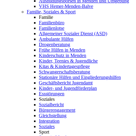
Ausbildungsbörsen in Menden und Umgebung
VHS Hemer-Menden-Balve
Familie, Soziales & Sport
Familie
Familienbüro
Familienlotse
Allgemeiner Sozialer Dienst (ASD)
Ambulante Hilfen
Drogenberatung
Frühe Hilfen in Menden
Kinderschutz in Menden
Kinder, Teenies & Jugendliche
Kitas & Kindertagespflege
Schwangerschaftsberatung
Stationäre Hilfen und Eingliederungshilfen
Geschäftsbericht Jugendamt
Kinder- und Jugendförderplan
Essstörungen
Soziales
Sozialbericht
Bürgerengagement
Gleichstellung
Integration
Soziales
Sport