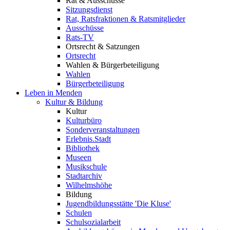
Rat & Ausschüsse
Sitzungsdienst
Rat, Ratsfraktionen & Ratsmitglieder
Ausschüsse
Rats-TV
Ortsrecht & Satzungen
Ortsrecht
Wahlen & Bürgerbeteiligung
Wahlen
Bürgerbeteiligung
Leben in Menden
Kultur & Bildung
Kultur
Kulturbüro
Sonderveranstaltungen
Erlebnis.Stadt
Bibliothek
Museen
Musikschule
Stadtarchiv
Wilhelmshöhe
Bildung
Jugendbildungsstätte 'Die Kluse'
Schulen
Schulsozialarbeit