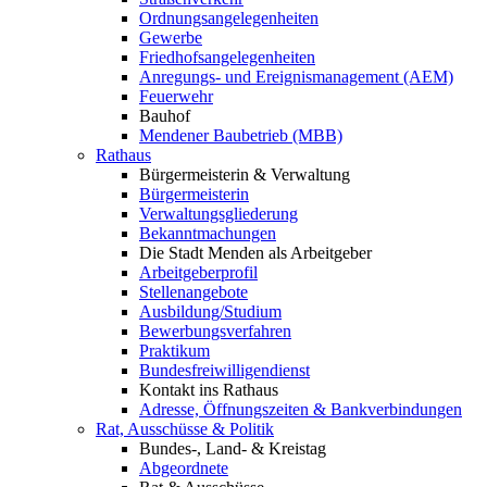
Ordnungsangelegenheiten
Gewerbe
Friedhofsangelegenheiten
Anregungs- und Ereignismanagement (AEM)
Feuerwehr
Bauhof
Mendener Baubetrieb (MBB)
Rathaus
Bürgermeisterin & Verwaltung
Bürgermeisterin
Verwaltungsgliederung
Bekanntmachungen
Die Stadt Menden als Arbeitgeber
Arbeitgeberprofil
Stellenangebote
Ausbildung/Studium
Bewerbungsverfahren
Praktikum
Bundesfreiwilligendienst
Kontakt ins Rathaus
Adresse, Öffnungszeiten & Bankverbindungen
Rat, Ausschüsse & Politik
Bundes-, Land- & Kreistag
Abgeordnete