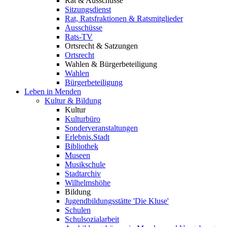
Rat & Ausschüsse
Sitzungsdienst
Rat, Ratsfraktionen & Ratsmitglieder
Ausschüsse
Rats-TV
Ortsrecht & Satzungen
Ortsrecht
Wahlen & Bürgerbeteiligung
Wahlen
Bürgerbeteiligung
Leben in Menden
Kultur & Bildung
Kultur
Kulturbüro
Sonderveranstaltungen
Erlebnis.Stadt
Bibliothek
Museen
Musikschule
Stadtarchiv
Wilhelmshöhe
Bildung
Jugendbildungsstätte 'Die Kluse'
Schulen
Schulsozialarbeit