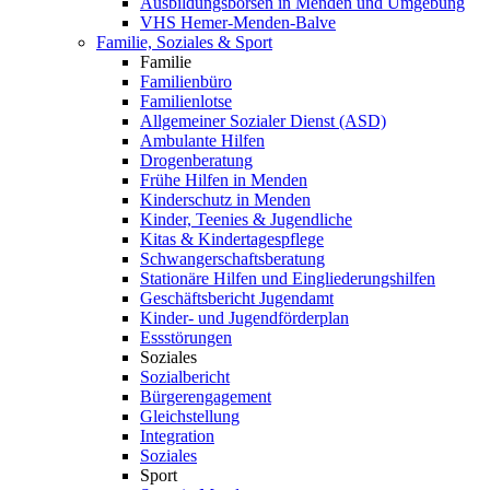
Ausbildungsbörsen in Menden und Umgebung
VHS Hemer-Menden-Balve
Familie, Soziales & Sport
Familie
Familienbüro
Familienlotse
Allgemeiner Sozialer Dienst (ASD)
Ambulante Hilfen
Drogenberatung
Frühe Hilfen in Menden
Kinderschutz in Menden
Kinder, Teenies & Jugendliche
Kitas & Kindertagespflege
Schwangerschaftsberatung
Stationäre Hilfen und Eingliederungshilfen
Geschäftsbericht Jugendamt
Kinder- und Jugendförderplan
Essstörungen
Soziales
Sozialbericht
Bürgerengagement
Gleichstellung
Integration
Soziales
Sport