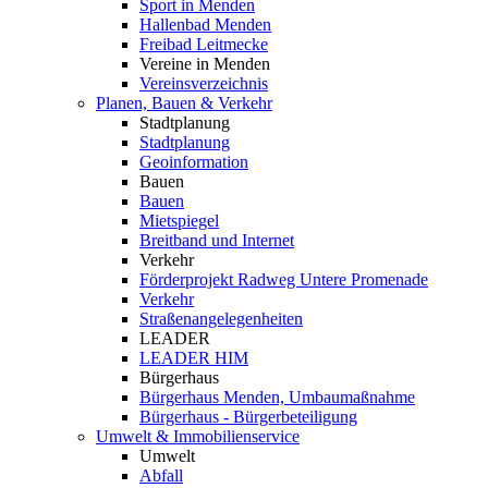
Sport in Menden
Hallenbad Menden
Freibad Leitmecke
Vereine in Menden
Vereinsverzeichnis
Planen, Bauen & Verkehr
Stadtplanung
Stadtplanung
Geoinformation
Bauen
Bauen
Mietspiegel
Breitband und Internet
Verkehr
Förderprojekt Radweg Untere Promenade
Verkehr
Straßenangelegenheiten
LEADER
LEADER HIM
Bürgerhaus
Bürgerhaus Menden, Umbaumaßnahme
Bürgerhaus - Bürgerbeteiligung
Umwelt & Immobilienservice
Umwelt
Abfall