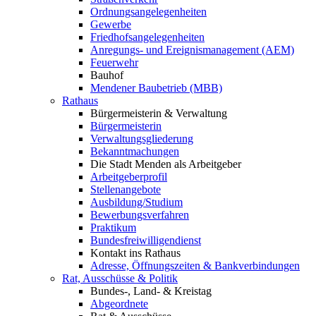
Ordnungsangelegenheiten
Gewerbe
Friedhofsangelegenheiten
Anregungs- und Ereignismanagement (AEM)
Feuerwehr
Bauhof
Mendener Baubetrieb (MBB)
Rathaus
Bürgermeisterin & Verwaltung
Bürgermeisterin
Verwaltungsgliederung
Bekanntmachungen
Die Stadt Menden als Arbeitgeber
Arbeitgeberprofil
Stellenangebote
Ausbildung/Studium
Bewerbungsverfahren
Praktikum
Bundesfreiwilligendienst
Kontakt ins Rathaus
Adresse, Öffnungszeiten & Bankverbindungen
Rat, Ausschüsse & Politik
Bundes-, Land- & Kreistag
Abgeordnete