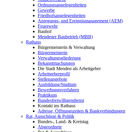
Ordnungsangelegenheiten
Gewerbe
Friedhofsangelegenheiten
Anregungs- und Ereignismanagement (AEM)
Feuerwehr
Bauhof
Mendener Baubetrieb (MBB)
Rathaus
Bürgermeisterin & Verwaltung
Bürgermeisterin
Verwaltungsgliederung
Bekanntmachungen
Die Stadt Menden als Arbeitgeber
Arbeitgeberprofil
Stellenangebote
Ausbildung/Studium
Bewerbungsverfahren
Praktikum
Bundesfreiwilligendienst
Kontakt ins Rathaus
Adresse, Öffnungszeiten & Bankverbindungen
Rat, Ausschüsse & Politik
Bundes-, Land- & Kreistag
Abgeordnete