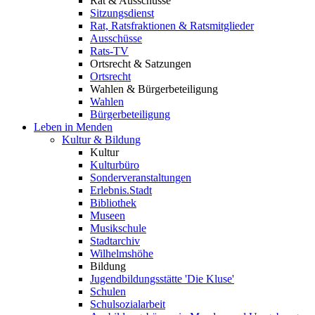
Rat & Ausschüsse
Sitzungsdienst
Rat, Ratsfraktionen & Ratsmitglieder
Ausschüsse
Rats-TV
Ortsrecht & Satzungen
Ortsrecht
Wahlen & Bürgerbeteiligung
Wahlen
Bürgerbeteiligung
Leben in Menden
Kultur & Bildung
Kultur
Kulturbüro
Sonderveranstaltungen
Erlebnis.Stadt
Bibliothek
Museen
Musikschule
Stadtarchiv
Wilhelmshöhe
Bildung
Jugendbildungsstätte 'Die Kluse'
Schulen
Schulsozialarbeit