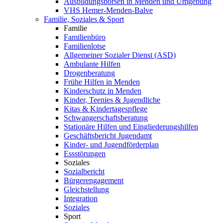
Ausbildungsbörsen in Menden und Umgebung
VHS Hemer-Menden-Balve
Familie, Soziales & Sport
Familie
Familienbüro
Familienlotse
Allgemeiner Sozialer Dienst (ASD)
Ambulante Hilfen
Drogenberatung
Frühe Hilfen in Menden
Kinderschutz in Menden
Kinder, Teenies & Jugendliche
Kitas & Kindertagespflege
Schwangerschaftsberatung
Stationäre Hilfen und Eingliederungshilfen
Geschäftsbericht Jugendamt
Kinder- und Jugendförderplan
Essstörungen
Soziales
Sozialbericht
Bürgerengagement
Gleichstellung
Integration
Soziales
Sport