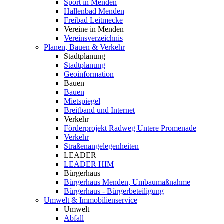
Sport in Menden
Hallenbad Menden
Freibad Leitmecke
Vereine in Menden
Vereinsverzeichnis
Planen, Bauen & Verkehr
Stadtplanung
Stadtplanung
Geoinformation
Bauen
Bauen
Mietspiegel
Breitband und Internet
Verkehr
Förderprojekt Radweg Untere Promenade
Verkehr
Straßenangelegenheiten
LEADER
LEADER HIM
Bürgerhaus
Bürgerhaus Menden, Umbaumaßnahme
Bürgerhaus - Bürgerbeteiligung
Umwelt & Immobilienservice
Umwelt
Abfall