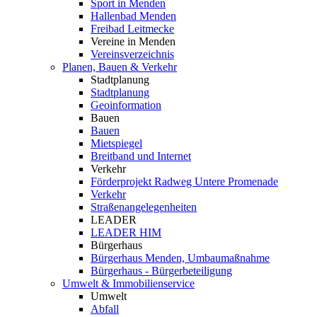
Sport in Menden
Hallenbad Menden
Freibad Leitmecke
Vereine in Menden
Vereinsverzeichnis
Planen, Bauen & Verkehr
Stadtplanung
Stadtplanung
Geoinformation
Bauen
Bauen
Mietspiegel
Breitband und Internet
Verkehr
Förderprojekt Radweg Untere Promenade
Verkehr
Straßenangelegenheiten
LEADER
LEADER HIM
Bürgerhaus
Bürgerhaus Menden, Umbaumaßnahme
Bürgerhaus - Bürgerbeteiligung
Umwelt & Immobilienservice
Umwelt
Abfall