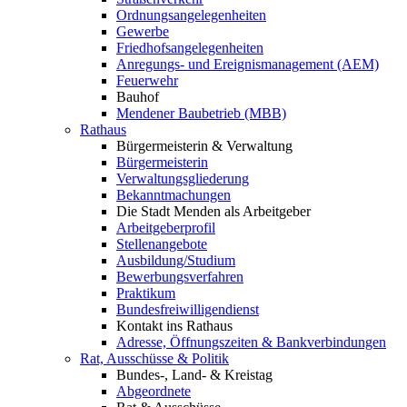
Ordnungsangelegenheiten
Gewerbe
Friedhofsangelegenheiten
Anregungs- und Ereignismanagement (AEM)
Feuerwehr
Bauhof
Mendener Baubetrieb (MBB)
Rathaus
Bürgermeisterin & Verwaltung
Bürgermeisterin
Verwaltungsgliederung
Bekanntmachungen
Die Stadt Menden als Arbeitgeber
Arbeitgeberprofil
Stellenangebote
Ausbildung/Studium
Bewerbungsverfahren
Praktikum
Bundesfreiwilligendienst
Kontakt ins Rathaus
Adresse, Öffnungszeiten & Bankverbindungen
Rat, Ausschüsse & Politik
Bundes-, Land- & Kreistag
Abgeordnete