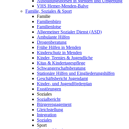
Ausbildungsbörsen in Menden und Umgebung
VHS Hemer-Menden-Balve
Familie, Soziales & Sport
Familie
Familienbüro
Familienlotse
Allgemeiner Sozialer Dienst (ASD)
Ambulante Hilfen
Drogenberatung
Frühe Hilfen in Menden
Kinderschutz in Menden
Kinder, Teenies & Jugendliche
Kitas & Kindertagespflege
Schwangerschaftsberatung
Stationäre Hilfen und Eingliederungshilfen
Geschäftsbericht Jugendamt
Kinder- und Jugendförderplan
Essstörungen
Soziales
Sozialbericht
Bürgerengagement
Gleichstellung
Integration
Soziales
Sport