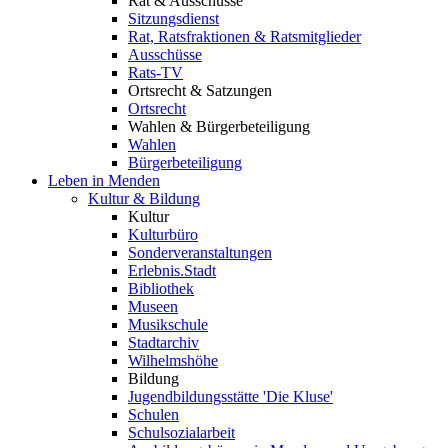
Rat & Ausschüsse
Sitzungsdienst
Rat, Ratsfraktionen & Ratsmitglieder
Ausschüsse
Rats-TV
Ortsrecht & Satzungen
Ortsrecht
Wahlen & Bürgerbeteiligung
Wahlen
Bürgerbeteiligung
Leben in Menden
Kultur & Bildung
Kultur
Kulturbüro
Sonderveranstaltungen
Erlebnis.Stadt
Bibliothek
Museen
Musikschule
Stadtarchiv
Wilhelmshöhe
Bildung
Jugendbildungsstätte 'Die Kluse'
Schulen
Schulsozialarbeit