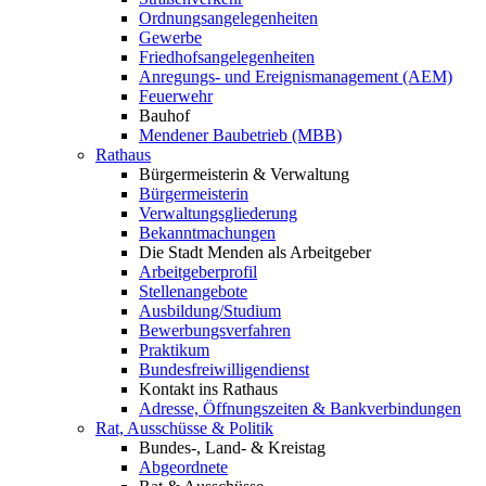
Ordnungsangelegenheiten
Gewerbe
Friedhofsangelegenheiten
Anregungs- und Ereignismanagement (AEM)
Feuerwehr
Bauhof
Mendener Baubetrieb (MBB)
Rathaus
Bürgermeisterin & Verwaltung
Bürgermeisterin
Verwaltungsgliederung
Bekanntmachungen
Die Stadt Menden als Arbeitgeber
Arbeitgeberprofil
Stellenangebote
Ausbildung/Studium
Bewerbungsverfahren
Praktikum
Bundesfreiwilligendienst
Kontakt ins Rathaus
Adresse, Öffnungszeiten & Bankverbindungen
Rat, Ausschüsse & Politik
Bundes-, Land- & Kreistag
Abgeordnete