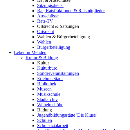
Rat & Ausschüsse
Sitzungsdienst
Rat, Ratsfraktionen & Ratsmitglieder
Ausschüsse
Rats-TV
Ortsrecht & Satzungen
Ortsrecht
Wahlen & Bürgerbeteiligung
Wahlen
Bürgerbeteiligung
Leben in Menden
Kultur & Bildung
Kultur
Kulturbüro
Sonderveranstaltungen
Erlebnis.Stadt
Bibliothek
Museen
Musikschule
Stadtarchiv
Wilhelmshöhe
Bildung
Jugendbildungsstätte 'Die Kluse'
Schulen
Schulsozialarbeit