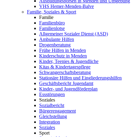
Ausbildungsbörsen in Menden und Umgebung
VHS Hemer-Menden-Balve
Familie, Soziales & Sport
Familie
Familienbüro
Familienlotse
Allgemeiner Sozialer Dienst (ASD)
Ambulante Hilfen
Drogenberatung
Frühe Hilfen in Menden
Kinderschutz in Menden
Kinder, Teenies & Jugendliche
Kitas & Kindertagespflege
Schwangerschaftsberatung
Stationäre Hilfen und Eingliederungshilfen
Geschäftsbericht Jugendamt
Kinder- und Jugendförderplan
Essstörungen
Soziales
Sozialbericht
Bürgerengagement
Gleichstellung
Integration
Soziales
Sport