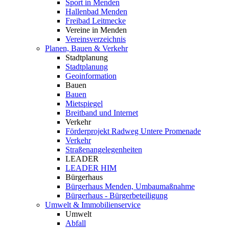
Sport in Menden
Hallenbad Menden
Freibad Leitmecke
Vereine in Menden
Vereinsverzeichnis
Planen, Bauen & Verkehr
Stadtplanung
Stadtplanung
Geoinformation
Bauen
Bauen
Mietspiegel
Breitband und Internet
Verkehr
Förderprojekt Radweg Untere Promenade
Verkehr
Straßenangelegenheiten
LEADER
LEADER HIM
Bürgerhaus
Bürgerhaus Menden, Umbaumaßnahme
Bürgerhaus - Bürgerbeteiligung
Umwelt & Immobilienservice
Umwelt
Abfall