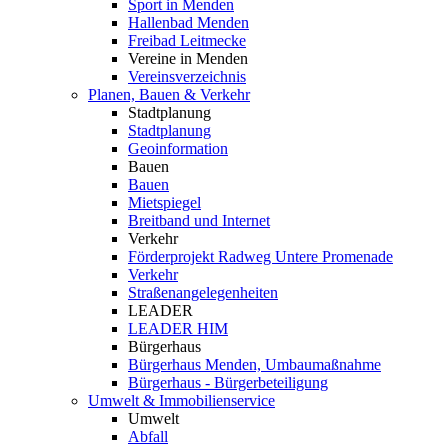
Sport in Menden
Hallenbad Menden
Freibad Leitmecke
Vereine in Menden
Vereinsverzeichnis
Planen, Bauen & Verkehr
Stadtplanung
Stadtplanung
Geoinformation
Bauen
Bauen
Mietspiegel
Breitband und Internet
Verkehr
Förderprojekt Radweg Untere Promenade
Verkehr
Straßenangelegenheiten
LEADER
LEADER HIM
Bürgerhaus
Bürgerhaus Menden, Umbaumaßnahme
Bürgerhaus - Bürgerbeteiligung
Umwelt & Immobilienservice
Umwelt
Abfall