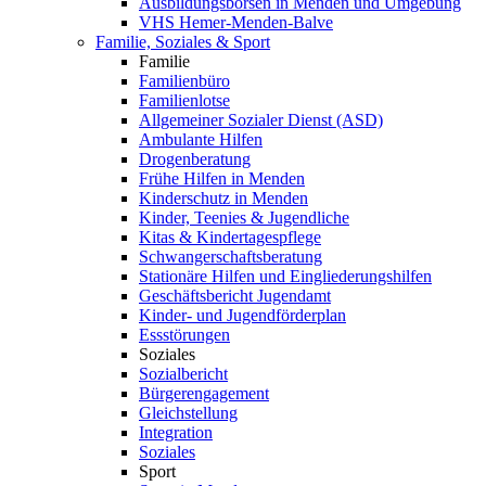
Ausbildungsbörsen in Menden und Umgebung
VHS Hemer-Menden-Balve
Familie, Soziales & Sport
Familie
Familienbüro
Familienlotse
Allgemeiner Sozialer Dienst (ASD)
Ambulante Hilfen
Drogenberatung
Frühe Hilfen in Menden
Kinderschutz in Menden
Kinder, Teenies & Jugendliche
Kitas & Kindertagespflege
Schwangerschaftsberatung
Stationäre Hilfen und Eingliederungshilfen
Geschäftsbericht Jugendamt
Kinder- und Jugendförderplan
Essstörungen
Soziales
Sozialbericht
Bürgerengagement
Gleichstellung
Integration
Soziales
Sport