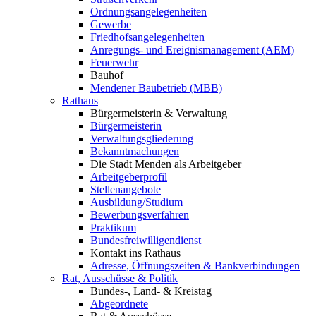
Ordnungsangelegenheiten
Gewerbe
Friedhofsangelegenheiten
Anregungs- und Ereignismanagement (AEM)
Feuerwehr
Bauhof
Mendener Baubetrieb (MBB)
Rathaus
Bürgermeisterin & Verwaltung
Bürgermeisterin
Verwaltungsgliederung
Bekanntmachungen
Die Stadt Menden als Arbeitgeber
Arbeitgeberprofil
Stellenangebote
Ausbildung/Studium
Bewerbungsverfahren
Praktikum
Bundesfreiwilligendienst
Kontakt ins Rathaus
Adresse, Öffnungszeiten & Bankverbindungen
Rat, Ausschüsse & Politik
Bundes-, Land- & Kreistag
Abgeordnete