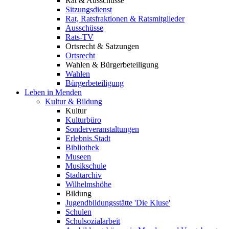
Rat & Ausschüsse
Sitzungsdienst
Rat, Ratsfraktionen & Ratsmitglieder
Ausschüsse
Rats-TV
Ortsrecht & Satzungen
Ortsrecht
Wahlen & Bürgerbeteiligung
Wahlen
Bürgerbeteiligung
Leben in Menden
Kultur & Bildung
Kultur
Kulturbüro
Sonderveranstaltungen
Erlebnis.Stadt
Bibliothek
Museen
Musikschule
Stadtarchiv
Wilhelmshöhe
Bildung
Jugendbildungsstätte 'Die Kluse'
Schulen
Schulsozialarbeit