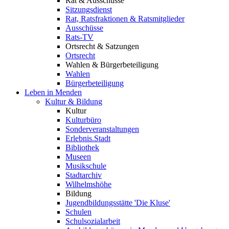
Rat & Ausschüsse
Sitzungsdienst
Rat, Ratsfraktionen & Ratsmitglieder
Ausschüsse
Rats-TV
Ortsrecht & Satzungen
Ortsrecht
Wahlen & Bürgerbeteiligung
Wahlen
Bürgerbeteiligung
Leben in Menden
Kultur & Bildung
Kultur
Kulturbüro
Sonderveranstaltungen
Erlebnis.Stadt
Bibliothek
Museen
Musikschule
Stadtarchiv
Wilhelmshöhe
Bildung
Jugendbildungsstätte 'Die Kluse'
Schulen
Schulsozialarbeit