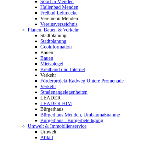
Sport in Menden
Hallenbad Menden
Freibad Leitmecke
Vereine in Menden
Vereinsverzeichnis
Planen, Bauen & Verkehr
Stadtplanung
Stadtplanung
Geoinformation
Bauen
Bauen
Mietspiegel
Breitband und Internet
Verkehr
Förderprojekt Radweg Untere Promenade
Verkehr
Straßenangelegenheiten
LEADER
LEADER HIM
Bürgerhaus
Bürgerhaus Menden, Umbaumaßnahme
Bürgerhaus - Bürgerbeteiligung
Umwelt & Immobilienservice
Umwelt
Abfall