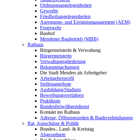
Ordnungsangelegenheiten
Gewerbe
Friedhofsangelegenheiten
Anregungs- und Ereignismanagement (AEM)
Feuerwehr
Bauhof
Mendener Baubetrieb (MBB)
Rathaus
Bürgermeisterin & Verwaltung
Bürgermeisterin
Verwaltungsgliederung
Bekanntmachungen
Die Stadt Menden als Arbeitgeber
Arbeitgeberprofil
Stellenangebote
Ausbildung/Studium
Bewerbungsverfahren
Praktikum
Bundesfreiwilligendienst
Kontakt ins Rathaus
Adresse, Öffnungszeiten & Bankverbindungen
Rat, Ausschüsse & Politik
Bundes-, Land- & Kreistag
Abgeordnete