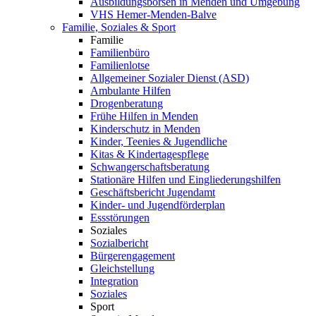
Ausbildungsbörsen in Menden und Umgebung
VHS Hemer-Menden-Balve
Familie, Soziales & Sport
Familie
Familienbüro
Familienlotse
Allgemeiner Sozialer Dienst (ASD)
Ambulante Hilfen
Drogenberatung
Frühe Hilfen in Menden
Kinderschutz in Menden
Kinder, Teenies & Jugendliche
Kitas & Kindertagespflege
Schwangerschaftsberatung
Stationäre Hilfen und Eingliederungshilfen
Geschäftsbericht Jugendamt
Kinder- und Jugendförderplan
Essstörungen
Soziales
Sozialbericht
Bürgerengagement
Gleichstellung
Integration
Soziales
Sport