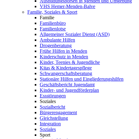
Ausbildungsbörsen in Menden und Umgebung
VHS Hemer-Menden-Balve
Familie, Soziales & Sport
Familie
Familienbüro
Familienlotse
Allgemeiner Sozialer Dienst (ASD)
Ambulante Hilfen
Drogenberatung
Frühe Hilfen in Menden
Kinderschutz in Menden
Kinder, Teenies & Jugendliche
Kitas & Kindertagespflege
Schwangerschaftsberatung
Stationäre Hilfen und Eingliederungshilfen
Geschäftsbericht Jugendamt
Kinder- und Jugendförderplan
Essstörungen
Soziales
Sozialbericht
Bürgerengagement
Gleichstellung
Integration
Soziales
Sport