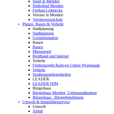
Sport in Menden
Hallenbad Menden
Freibad Leitmecke
Vereine in Menden
Vereinsverzeichnis
Planen, Bauen & Verkehr
Stadtplanung
Stadtplanung
Geoinformation
Bauen
Bauen
Mietspiegel
Breitband und Internet
Verkehr
Förderprojekt Radweg Untere Promenade
Verkehr
Straßenangelegenheiten
LEADER
LEADER HIM
Bürgerhaus
Bürgerhaus Menden, Umbaumaßnahme
Bürgerhaus - Bürgerbeteiligung
Umwelt & Immobilienservice
Umwelt
Abfall