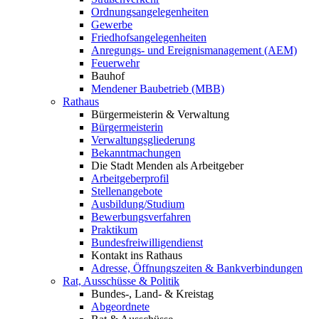
Ordnungsangelegenheiten
Gewerbe
Friedhofsangelegenheiten
Anregungs- und Ereignismanagement (AEM)
Feuerwehr
Bauhof
Mendener Baubetrieb (MBB)
Rathaus
Bürgermeisterin & Verwaltung
Bürgermeisterin
Verwaltungsgliederung
Bekanntmachungen
Die Stadt Menden als Arbeitgeber
Arbeitgeberprofil
Stellenangebote
Ausbildung/Studium
Bewerbungsverfahren
Praktikum
Bundesfreiwilligendienst
Kontakt ins Rathaus
Adresse, Öffnungszeiten & Bankverbindungen
Rat, Ausschüsse & Politik
Bundes-, Land- & Kreistag
Abgeordnete