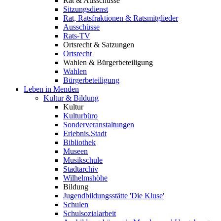
Rat & Ausschüsse
Sitzungsdienst
Rat, Ratsfraktionen & Ratsmitglieder
Ausschüsse
Rats-TV
Ortsrecht & Satzungen
Ortsrecht
Wahlen & Bürgerbeteiligung
Wahlen
Bürgerbeteiligung
Leben in Menden
Kultur & Bildung
Kultur
Kulturbüro
Sonderveranstaltungen
Erlebnis.Stadt
Bibliothek
Museen
Musikschule
Stadtarchiv
Wilhelmshöhe
Bildung
Jugendbildungsstätte 'Die Kluse'
Schulen
Schulsozialarbeit