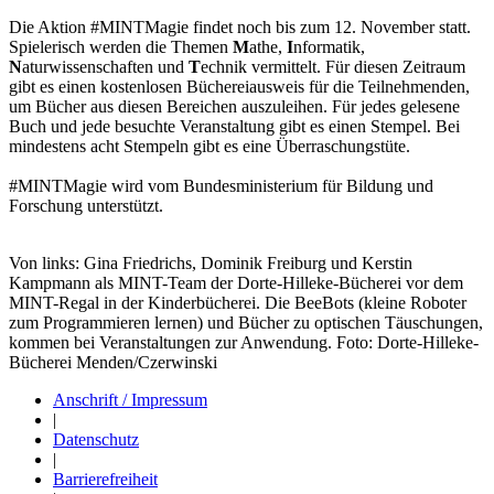
Die Aktion #MINTMagie findet noch bis zum 12. November statt.
Spielerisch werden die Themen
M
athe,
I
nformatik,
N
aturwissenschaften und
T
echnik vermittelt. Für diesen Zeitraum
gibt es einen kostenlosen Büchereiausweis für die Teilnehmenden,
um Bücher aus diesen Bereichen auszuleihen. Für jedes gelesene
Buch und jede besuchte Veranstaltung gibt es einen Stempel. Bei
mindestens acht Stempeln gibt es eine Überraschungstüte.
#MINTMagie wird vom Bundesministerium für Bildung und
Forschung unterstützt.
Von links: Gina Friedrichs, Dominik Freiburg und Kerstin
Kampmann als MINT-Team der Dorte-Hilleke-Bücherei vor dem
MINT-Regal in der Kinderbücherei. Die BeeBots (kleine Roboter
zum Programmieren lernen) und Bücher zu optischen Täuschungen,
kommen bei Veranstaltungen zur Anwendung. Foto: Dorte-Hilleke-
Bücherei Menden/Czerwinski
Anschrift / Impressum
|
Datenschutz
|
Barrierefreiheit