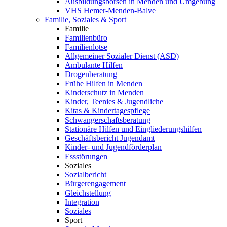
Ausbildungsbörsen in Menden und Umgebung
VHS Hemer-Menden-Balve
Familie, Soziales & Sport
Familie
Familienbüro
Familienlotse
Allgemeiner Sozialer Dienst (ASD)
Ambulante Hilfen
Drogenberatung
Frühe Hilfen in Menden
Kinderschutz in Menden
Kinder, Teenies & Jugendliche
Kitas & Kindertagespflege
Schwangerschaftsberatung
Stationäre Hilfen und Eingliederungshilfen
Geschäftsbericht Jugendamt
Kinder- und Jugendförderplan
Essstörungen
Soziales
Sozialbericht
Bürgerengagement
Gleichstellung
Integration
Soziales
Sport