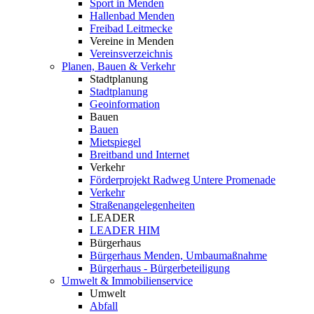
Sport in Menden
Hallenbad Menden
Freibad Leitmecke
Vereine in Menden
Vereinsverzeichnis
Planen, Bauen & Verkehr
Stadtplanung
Stadtplanung
Geoinformation
Bauen
Bauen
Mietspiegel
Breitband und Internet
Verkehr
Förderprojekt Radweg Untere Promenade
Verkehr
Straßenangelegenheiten
LEADER
LEADER HIM
Bürgerhaus
Bürgerhaus Menden, Umbaumaßnahme
Bürgerhaus - Bürgerbeteiligung
Umwelt & Immobilienservice
Umwelt
Abfall