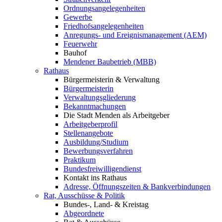
Ordnungsangelegenheiten
Gewerbe
Friedhofsangelegenheiten
Anregungs- und Ereignismanagement (AEM)
Feuerwehr
Bauhof
Mendener Baubetrieb (MBB)
Rathaus
Bürgermeisterin & Verwaltung
Bürgermeisterin
Verwaltungsgliederung
Bekanntmachungen
Die Stadt Menden als Arbeitgeber
Arbeitgeberprofil
Stellenangebote
Ausbildung/Studium
Bewerbungsverfahren
Praktikum
Bundesfreiwilligendienst
Kontakt ins Rathaus
Adresse, Öffnungszeiten & Bankverbindungen
Rat, Ausschüsse & Politik
Bundes-, Land- & Kreistag
Abgeordnete