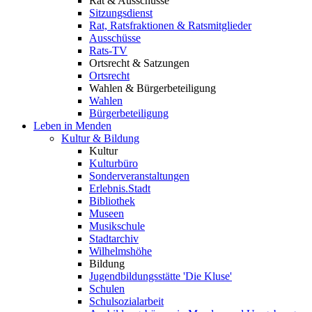
Rat & Ausschüsse
Sitzungsdienst
Rat, Ratsfraktionen & Ratsmitglieder
Ausschüsse
Rats-TV
Ortsrecht & Satzungen
Ortsrecht
Wahlen & Bürgerbeteiligung
Wahlen
Bürgerbeteiligung
Leben in Menden
Kultur & Bildung
Kultur
Kulturbüro
Sonderveranstaltungen
Erlebnis.Stadt
Bibliothek
Museen
Musikschule
Stadtarchiv
Wilhelmshöhe
Bildung
Jugendbildungsstätte 'Die Kluse'
Schulen
Schulsozialarbeit