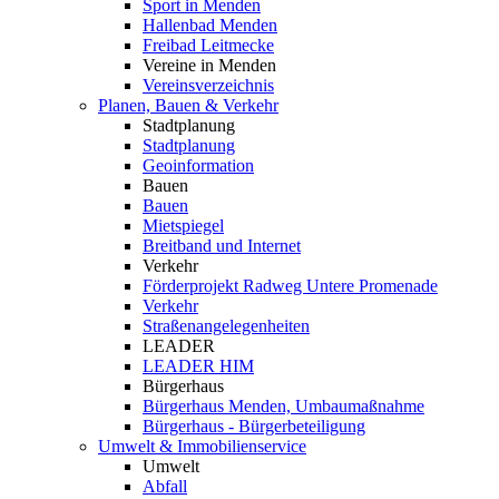
Sport in Menden
Hallenbad Menden
Freibad Leitmecke
Vereine in Menden
Vereinsverzeichnis
Planen, Bauen & Verkehr
Stadtplanung
Stadtplanung
Geoinformation
Bauen
Bauen
Mietspiegel
Breitband und Internet
Verkehr
Förderprojekt Radweg Untere Promenade
Verkehr
Straßenangelegenheiten
LEADER
LEADER HIM
Bürgerhaus
Bürgerhaus Menden, Umbaumaßnahme
Bürgerhaus - Bürgerbeteiligung
Umwelt & Immobilienservice
Umwelt
Abfall