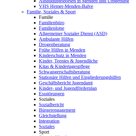
Ausbildungsbörsen in Menden und Umgebung
VHS Hemer-Menden-Balve
Familie, Soziales & Sport
Familie
Familienbüro
Familienlotse
Allgemeiner Sozialer Dienst (ASD)
Ambulante Hilfen
Drogenberatung
Frühe Hilfen in Menden
Kinderschutz in Menden
Kinder, Teenies & Jugendliche
Kitas & Kindertagespflege
Schwangerschaftsberatung
Stationäre Hilfen und Eingliederungshilfen
Geschäftsbericht Jugendamt
Kinder- und Jugendförderplan
Essstörungen
Soziales
Sozialbericht
Bürgerengagement
Gleichstellung
Integration
Soziales
Sport