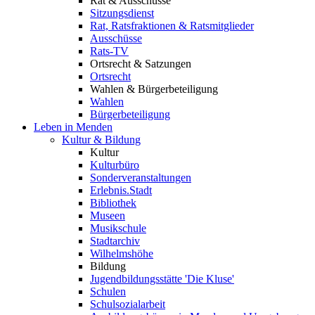
Rat & Ausschüsse
Sitzungsdienst
Rat, Ratsfraktionen & Ratsmitglieder
Ausschüsse
Rats-TV
Ortsrecht & Satzungen
Ortsrecht
Wahlen & Bürgerbeteiligung
Wahlen
Bürgerbeteiligung
Leben in Menden
Kultur & Bildung
Kultur
Kulturbüro
Sonderveranstaltungen
Erlebnis.Stadt
Bibliothek
Museen
Musikschule
Stadtarchiv
Wilhelmshöhe
Bildung
Jugendbildungsstätte 'Die Kluse'
Schulen
Schulsozialarbeit