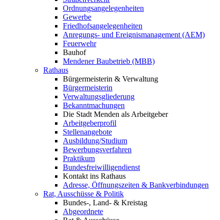
Ordnungsangelegenheiten
Gewerbe
Friedhofsangelegenheiten
Anregungs- und Ereignismanagement (AEM)
Feuerwehr
Bauhof
Mendener Baubetrieb (MBB)
Rathaus
Bürgermeisterin & Verwaltung
Bürgermeisterin
Verwaltungsgliederung
Bekanntmachungen
Die Stadt Menden als Arbeitgeber
Arbeitgeberprofil
Stellenangebote
Ausbildung/Studium
Bewerbungsverfahren
Praktikum
Bundesfreiwilligendienst
Kontakt ins Rathaus
Adresse, Öffnungszeiten & Bankverbindungen
Rat, Ausschüsse & Politik
Bundes-, Land- & Kreistag
Abgeordnete