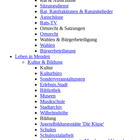
Rat & Ausschüsse
Sitzungsdienst
Rat, Ratsfraktionen & Ratsmitglieder
Ausschüsse
Rats-TV
Ortsrecht & Satzungen
Ortsrecht
Wahlen & Bürgerbeteiligung
Wahlen
Bürgerbeteiligung
Leben in Menden
Kultur & Bildung
Kultur
Kulturbüro
Sonderveranstaltungen
Erlebnis.Stadt
Bibliothek
Museen
Musikschule
Stadtarchiv
Wilhelmshöhe
Bildung
Jugendbildungsstätte 'Die Kluse'
Schulen
Schulsozialarbeit