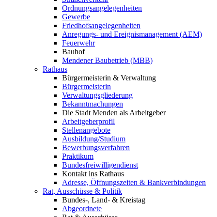
Ordnungsangelegenheiten
Gewerbe
Friedhofsangelegenheiten
Anregungs- und Ereignismanagement (AEM)
Feuerwehr
Bauhof
Mendener Baubetrieb (MBB)
Rathaus
Bürgermeisterin & Verwaltung
Bürgermeisterin
Verwaltungsgliederung
Bekanntmachungen
Die Stadt Menden als Arbeitgeber
Arbeitgeberprofil
Stellenangebote
Ausbildung/Studium
Bewerbungsverfahren
Praktikum
Bundesfreiwilligendienst
Kontakt ins Rathaus
Adresse, Öffnungszeiten & Bankverbindungen
Rat, Ausschüsse & Politik
Bundes-, Land- & Kreistag
Abgeordnete