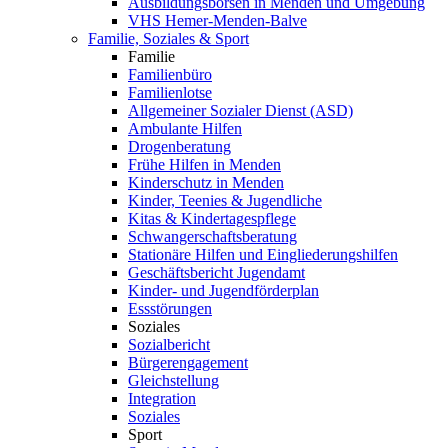
Ausbildungsbörsen in Menden und Umgebung
VHS Hemer-Menden-Balve
Familie, Soziales & Sport
Familie
Familienbüro
Familienlotse
Allgemeiner Sozialer Dienst (ASD)
Ambulante Hilfen
Drogenberatung
Frühe Hilfen in Menden
Kinderschutz in Menden
Kinder, Teenies & Jugendliche
Kitas & Kindertagespflege
Schwangerschaftsberatung
Stationäre Hilfen und Eingliederungshilfen
Geschäftsbericht Jugendamt
Kinder- und Jugendförderplan
Essstörungen
Soziales
Sozialbericht
Bürgerengagement
Gleichstellung
Integration
Soziales
Sport