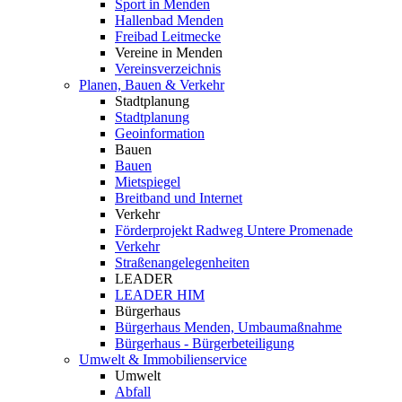
Sport in Menden
Hallenbad Menden
Freibad Leitmecke
Vereine in Menden
Vereinsverzeichnis
Planen, Bauen & Verkehr
Stadtplanung
Stadtplanung
Geoinformation
Bauen
Bauen
Mietspiegel
Breitband und Internet
Verkehr
Förderprojekt Radweg Untere Promenade
Verkehr
Straßenangelegenheiten
LEADER
LEADER HIM
Bürgerhaus
Bürgerhaus Menden, Umbaumaßnahme
Bürgerhaus - Bürgerbeteiligung
Umwelt & Immobilienservice
Umwelt
Abfall