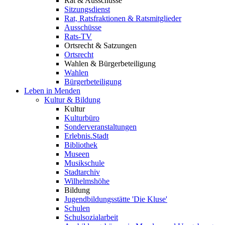
Rat & Ausschüsse
Sitzungsdienst
Rat, Ratsfraktionen & Ratsmitglieder
Ausschüsse
Rats-TV
Ortsrecht & Satzungen
Ortsrecht
Wahlen & Bürgerbeteiligung
Wahlen
Bürgerbeteiligung
Leben in Menden
Kultur & Bildung
Kultur
Kulturbüro
Sonderveranstaltungen
Erlebnis.Stadt
Bibliothek
Museen
Musikschule
Stadtarchiv
Wilhelmshöhe
Bildung
Jugendbildungsstätte 'Die Kluse'
Schulen
Schulsozialarbeit