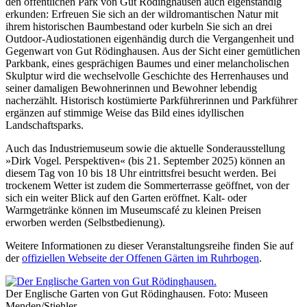
den öffentlichen Park von Gut Rödinghausen auch eigenständig
erkunden: Erfreuen Sie sich an der wildromantischen Natur mit
ihrem historischen Baumbestand oder kurbeln Sie sich an drei
Outdoor-Audiostationen eigenhändig durch die Vergangenheit und
Gegenwart von Gut Rödinghausen. Aus der Sicht einer gemütlichen
Parkbank, eines gesprächigen Baumes und einer melancholischen
Skulptur wird die wechselvolle Geschichte des Herrenhauses und
seiner damaligen Bewohnerinnen und Bewohner lebendig
nacherzählt. Historisch kostümierte Parkführerinnen und Parkführer
ergänzen auf stimmige Weise das Bild eines idyllischen
Landschaftsparks.
Auch das Industriemuseum sowie die aktuelle Sonderausstellung
»Dirk Vogel. Perspektiven« (bis 21. September 2025) können an
diesem Tag von 10 bis 18 Uhr eintrittsfrei besucht werden. Bei
trockenem Wetter ist zudem die Sommerterrasse geöffnet, von der
sich ein weiter Blick auf den Garten eröffnet. Kalt- oder
Warmgetränke können im Museumscafé zu kleinen Preisen
erworben werden (Selbstbedienung).
Weitere Informationen zu dieser Veranstaltungsreihe finden Sie auf
der
offiziellen Webseite der Offenen Gärten im Ruhrbogen
.
Der Englische Garten von Gut Rödinghausen. Foto: Museen
Menden/Stiehler