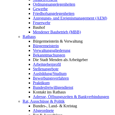
Ordnungsangelegenheiten
Gewerbe
Friedhofsangelegenheiten
Anregungs- und Ereignismanagement (AEM)
Feuerwehr
Bauhof
Mendener Baubetrieb (MBB)
Rathaus
Bürgermeisterin & Verwaltung
Bürgermeisterin
Verwaltungsgliederung
Bekanntmachungen
Die Stadt Menden als Arbeitgeber
Arbeitgeberprofil
Stellenangebote
Ausbildung/Studium
Bewerbungsverfahren
Praktikum
Bundesfreiwilligendienst
Kontakt ins Rathaus
Adresse, Öffnungszeiten & Bankverbindungen
Rat, Ausschüsse & Politik
Bundes-, Land- & Kreistag
Abgeordnete