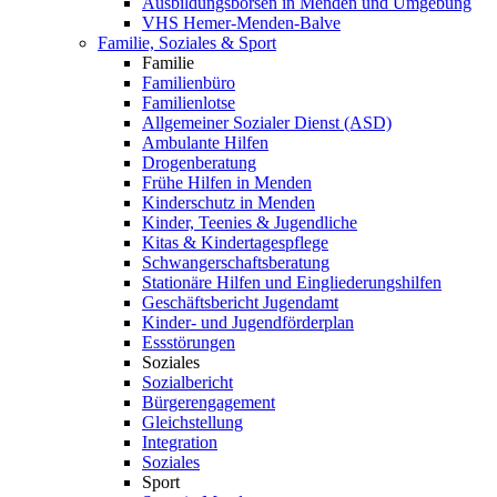
Ausbildungsbörsen in Menden und Umgebung
VHS Hemer-Menden-Balve
Familie, Soziales & Sport
Familie
Familienbüro
Familienlotse
Allgemeiner Sozialer Dienst (ASD)
Ambulante Hilfen
Drogenberatung
Frühe Hilfen in Menden
Kinderschutz in Menden
Kinder, Teenies & Jugendliche
Kitas & Kindertagespflege
Schwangerschaftsberatung
Stationäre Hilfen und Eingliederungshilfen
Geschäftsbericht Jugendamt
Kinder- und Jugendförderplan
Essstörungen
Soziales
Sozialbericht
Bürgerengagement
Gleichstellung
Integration
Soziales
Sport