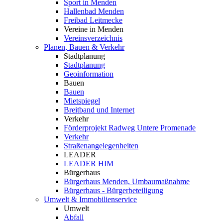
Sport in Menden
Hallenbad Menden
Freibad Leitmecke
Vereine in Menden
Vereinsverzeichnis
Planen, Bauen & Verkehr
Stadtplanung
Stadtplanung
Geoinformation
Bauen
Bauen
Mietspiegel
Breitband und Internet
Verkehr
Förderprojekt Radweg Untere Promenade
Verkehr
Straßenangelegenheiten
LEADER
LEADER HIM
Bürgerhaus
Bürgerhaus Menden, Umbaumaßnahme
Bürgerhaus - Bürgerbeteiligung
Umwelt & Immobilienservice
Umwelt
Abfall