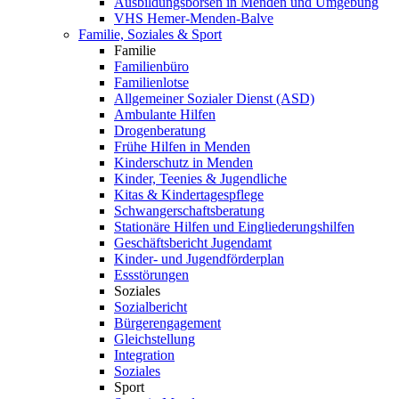
Ausbildungsbörsen in Menden und Umgebung
VHS Hemer-Menden-Balve
Familie, Soziales & Sport
Familie
Familienbüro
Familienlotse
Allgemeiner Sozialer Dienst (ASD)
Ambulante Hilfen
Drogenberatung
Frühe Hilfen in Menden
Kinderschutz in Menden
Kinder, Teenies & Jugendliche
Kitas & Kindertagespflege
Schwangerschaftsberatung
Stationäre Hilfen und Eingliederungshilfen
Geschäftsbericht Jugendamt
Kinder- und Jugendförderplan
Essstörungen
Soziales
Sozialbericht
Bürgerengagement
Gleichstellung
Integration
Soziales
Sport