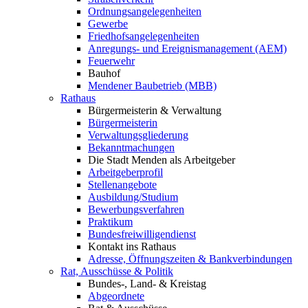
Ordnungsangelegenheiten
Gewerbe
Friedhofsangelegenheiten
Anregungs- und Ereignismanagement (AEM)
Feuerwehr
Bauhof
Mendener Baubetrieb (MBB)
Rathaus
Bürgermeisterin & Verwaltung
Bürgermeisterin
Verwaltungsgliederung
Bekanntmachungen
Die Stadt Menden als Arbeitgeber
Arbeitgeberprofil
Stellenangebote
Ausbildung/Studium
Bewerbungsverfahren
Praktikum
Bundesfreiwilligendienst
Kontakt ins Rathaus
Adresse, Öffnungszeiten & Bankverbindungen
Rat, Ausschüsse & Politik
Bundes-, Land- & Kreistag
Abgeordnete