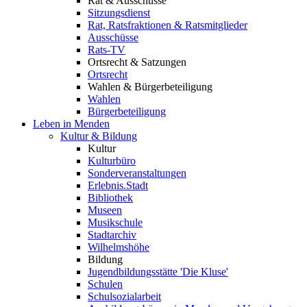
Rat & Ausschüsse
Sitzungsdienst
Rat, Ratsfraktionen & Ratsmitglieder
Ausschüsse
Rats-TV
Ortsrecht & Satzungen
Ortsrecht
Wahlen & Bürgerbeteiligung
Wahlen
Bürgerbeteiligung
Leben in Menden
Kultur & Bildung
Kultur
Kulturbüro
Sonderveranstaltungen
Erlebnis.Stadt
Bibliothek
Museen
Musikschule
Stadtarchiv
Wilhelmshöhe
Bildung
Jugendbildungsstätte 'Die Kluse'
Schulen
Schulsozialarbeit