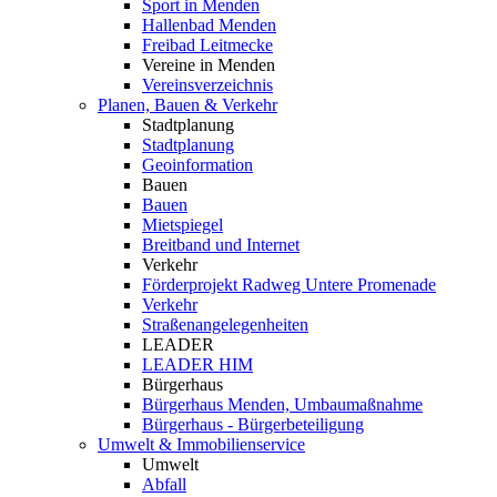
Sport in Menden
Hallenbad Menden
Freibad Leitmecke
Vereine in Menden
Vereinsverzeichnis
Planen, Bauen & Verkehr
Stadtplanung
Stadtplanung
Geoinformation
Bauen
Bauen
Mietspiegel
Breitband und Internet
Verkehr
Förderprojekt Radweg Untere Promenade
Verkehr
Straßenangelegenheiten
LEADER
LEADER HIM
Bürgerhaus
Bürgerhaus Menden, Umbaumaßnahme
Bürgerhaus - Bürgerbeteiligung
Umwelt & Immobilienservice
Umwelt
Abfall