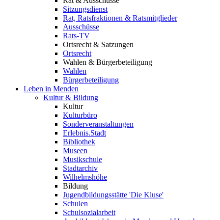
Rat & Ausschüsse
Sitzungsdienst
Rat, Ratsfraktionen & Ratsmitglieder
Ausschüsse
Rats-TV
Ortsrecht & Satzungen
Ortsrecht
Wahlen & Bürgerbeteiligung
Wahlen
Bürgerbeteiligung
Leben in Menden
Kultur & Bildung
Kultur
Kulturbüro
Sonderveranstaltungen
Erlebnis.Stadt
Bibliothek
Museen
Musikschule
Stadtarchiv
Wilhelmshöhe
Bildung
Jugendbildungsstätte 'Die Kluse'
Schulen
Schulsozialarbeit