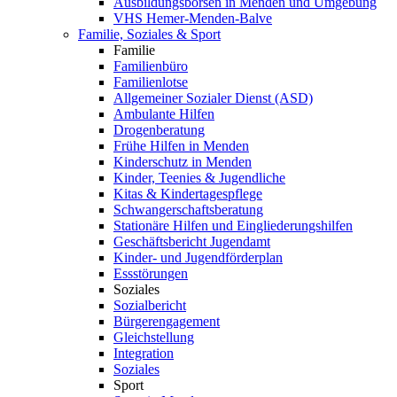
Ausbildungsbörsen in Menden und Umgebung
VHS Hemer-Menden-Balve
Familie, Soziales & Sport
Familie
Familienbüro
Familienlotse
Allgemeiner Sozialer Dienst (ASD)
Ambulante Hilfen
Drogenberatung
Frühe Hilfen in Menden
Kinderschutz in Menden
Kinder, Teenies & Jugendliche
Kitas & Kindertagespflege
Schwangerschaftsberatung
Stationäre Hilfen und Eingliederungshilfen
Geschäftsbericht Jugendamt
Kinder- und Jugendförderplan
Essstörungen
Soziales
Sozialbericht
Bürgerengagement
Gleichstellung
Integration
Soziales
Sport