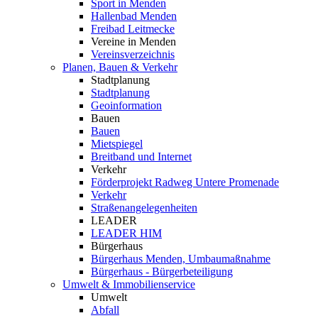
Sport in Menden
Hallenbad Menden
Freibad Leitmecke
Vereine in Menden
Vereinsverzeichnis
Planen, Bauen & Verkehr
Stadtplanung
Stadtplanung
Geoinformation
Bauen
Bauen
Mietspiegel
Breitband und Internet
Verkehr
Förderprojekt Radweg Untere Promenade
Verkehr
Straßenangelegenheiten
LEADER
LEADER HIM
Bürgerhaus
Bürgerhaus Menden, Umbaumaßnahme
Bürgerhaus - Bürgerbeteiligung
Umwelt & Immobilienservice
Umwelt
Abfall