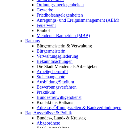
Ordnungsangelegenheiten
Gewerbe
Friedhofsangelegenheiten
Anregungs- und Ereignismanagement (AEM)
Feuerwehr
Bauhof
Mendener Baubetrieb (MBB)
Rathaus
Bürgermeisterin & Verwaltung
Bürgermeisterin
Verwaltungsgliederung
Bekanntmachungen
Die Stadt Menden als Arbeitgeber
Arbeitgeberprofil
Stellenangebote
Ausbildung/Studium
Bewerbungsverfahren
Praktikum
Bundesfreiwilligendienst
Kontakt ins Rathaus
Adresse, Öffnungszeiten & Bankverbindungen
Rat, Ausschüsse & Politik
Bundes-, Land- & Kreistag
Abgeordnete