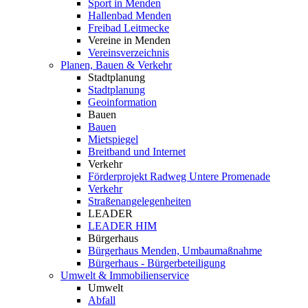
Sport in Menden
Hallenbad Menden
Freibad Leitmecke
Vereine in Menden
Vereinsverzeichnis
Planen, Bauen & Verkehr
Stadtplanung
Stadtplanung
Geoinformation
Bauen
Bauen
Mietspiegel
Breitband und Internet
Verkehr
Förderprojekt Radweg Untere Promenade
Verkehr
Straßenangelegenheiten
LEADER
LEADER HIM
Bürgerhaus
Bürgerhaus Menden, Umbaumaßnahme
Bürgerhaus - Bürgerbeteiligung
Umwelt & Immobilienservice
Umwelt
Abfall