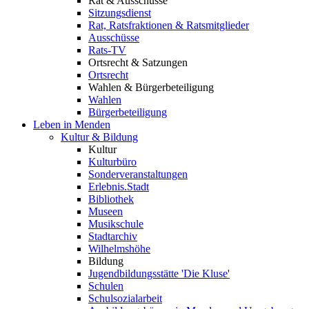
Rat & Ausschüsse
Sitzungsdienst
Rat, Ratsfraktionen & Ratsmitglieder
Ausschüsse
Rats-TV
Ortsrecht & Satzungen
Ortsrecht
Wahlen & Bürgerbeteiligung
Wahlen
Bürgerbeteiligung
Leben in Menden
Kultur & Bildung
Kultur
Kulturbüro
Sonderveranstaltungen
Erlebnis.Stadt
Bibliothek
Museen
Musikschule
Stadtarchiv
Wilhelmshöhe
Bildung
Jugendbildungsstätte 'Die Kluse'
Schulen
Schulsozialarbeit