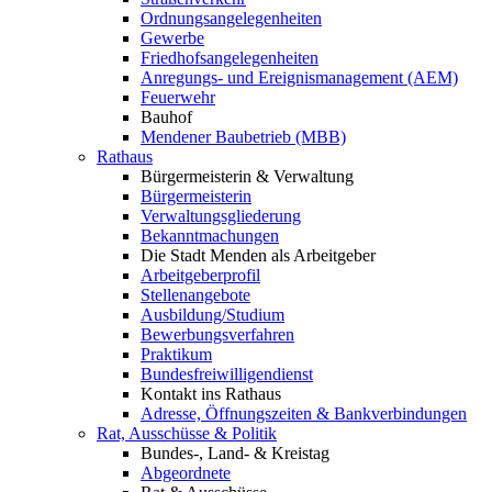
Ordnungsangelegenheiten
Gewerbe
Friedhofsangelegenheiten
Anregungs- und Ereignismanagement (AEM)
Feuerwehr
Bauhof
Mendener Baubetrieb (MBB)
Rathaus
Bürgermeisterin & Verwaltung
Bürgermeisterin
Verwaltungsgliederung
Bekanntmachungen
Die Stadt Menden als Arbeitgeber
Arbeitgeberprofil
Stellenangebote
Ausbildung/Studium
Bewerbungsverfahren
Praktikum
Bundesfreiwilligendienst
Kontakt ins Rathaus
Adresse, Öffnungszeiten & Bankverbindungen
Rat, Ausschüsse & Politik
Bundes-, Land- & Kreistag
Abgeordnete