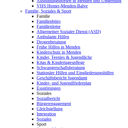
Ausbildungsbörsen in Menden und Umgebung
VHS Hemer-Menden-Balve
Familie, Soziales & Sport
Familie
Familienbüro
Familienlotse
Allgemeiner Sozialer Dienst (ASD)
Ambulante Hilfen
Drogenberatung
Frühe Hilfen in Menden
Kinderschutz in Menden
Kinder, Teenies & Jugendliche
Kitas & Kindertagespflege
Schwangerschaftsberatung
Stationäre Hilfen und Eingliederungshilfen
Geschäftsbericht Jugendamt
Kinder- und Jugendförderplan
Essstörungen
Soziales
Sozialbericht
Bürgerengagement
Gleichstellung
Integration
Soziales
Sport