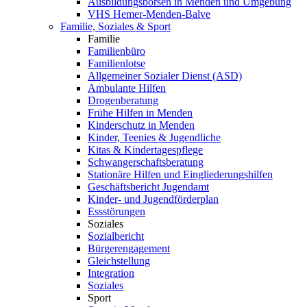
Ausbildungsbörsen in Menden und Umgebung
VHS Hemer-Menden-Balve
Familie, Soziales & Sport
Familie
Familienbüro
Familienlotse
Allgemeiner Sozialer Dienst (ASD)
Ambulante Hilfen
Drogenberatung
Frühe Hilfen in Menden
Kinderschutz in Menden
Kinder, Teenies & Jugendliche
Kitas & Kindertagespflege
Schwangerschaftsberatung
Stationäre Hilfen und Eingliederungshilfen
Geschäftsbericht Jugendamt
Kinder- und Jugendförderplan
Essstörungen
Soziales
Sozialbericht
Bürgerengagement
Gleichstellung
Integration
Soziales
Sport