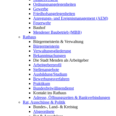
Ordnungsangelegenheiten
Gewerbe
Friedhofsangelegenheiten
Anregungs- und Ereignismanagement (AEM)
Feuerwehr
Bauhof
Mendener Baubetrieb (MBB)
Rathaus
Bürgermeisterin & Verwaltung
Bürgermeisterin
Verwaltungsgliederung
Bekanntmachungen
Die Stadt Menden als Arbeitgeber
Arbeitgeberprofil
Stellenangebote
Ausbildung/Studium
Bewerbungsverfahren
Praktikum
Bundesfreiwilligendienst
Kontakt ins Rathaus
Adresse, Öffnungszeiten & Bankverbindungen
Rat, Ausschüsse & Politik
Bundes-, Land- & Kreistag
Abgeordnete