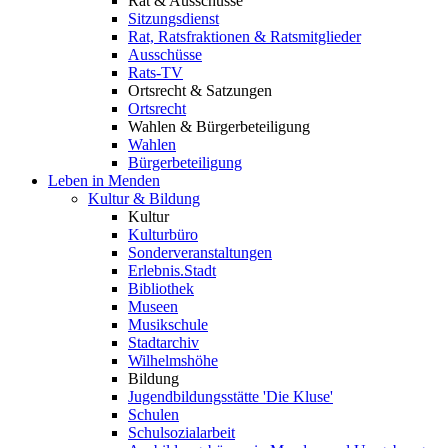
Rat & Ausschüsse
Sitzungsdienst
Rat, Ratsfraktionen & Ratsmitglieder
Ausschüsse
Rats-TV
Ortsrecht & Satzungen
Ortsrecht
Wahlen & Bürgerbeteiligung
Wahlen
Bürgerbeteiligung
Leben in Menden
Kultur & Bildung
Kultur
Kulturbüro
Sonderveranstaltungen
Erlebnis.Stadt
Bibliothek
Museen
Musikschule
Stadtarchiv
Wilhelmshöhe
Bildung
Jugendbildungsstätte 'Die Kluse'
Schulen
Schulsozialarbeit