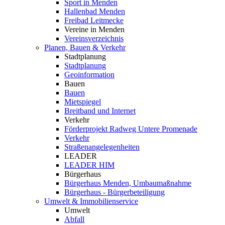
Sport in Menden
Hallenbad Menden
Freibad Leitmecke
Vereine in Menden
Vereinsverzeichnis
Planen, Bauen & Verkehr
Stadtplanung
Stadtplanung
Geoinformation
Bauen
Bauen
Mietspiegel
Breitband und Internet
Verkehr
Förderprojekt Radweg Untere Promenade
Verkehr
Straßenangelegenheiten
LEADER
LEADER HIM
Bürgerhaus
Bürgerhaus Menden, Umbaumaßnahme
Bürgerhaus - Bürgerbeteiligung
Umwelt & Immobilienservice
Umwelt
Abfall