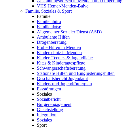
Ausbildungsbörsen in Menden und Umgebung
VHS Hemer-Menden-Balve
Familie, Soziales & Sport
Familie
Familienbüro
Familienlotse
Allgemeiner Sozialer Dienst (ASD)
Ambulante Hilfen
Drogenberatung
Frühe Hilfen in Menden
Kinderschutz in Menden
Kinder, Teenies & Jugendliche
Kitas & Kindertagespflege
Schwangerschaftsberatung
Stationäre Hilfen und Eingliederungshilfen
Geschäftsbericht Jugendamt
Kinder- und Jugendförderplan
Essstörungen
Soziales
Sozialbericht
Bürgerengagement
Gleichstellung
Integration
Soziales
Sport