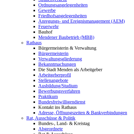
Ordnungsangelegenheiten
Gewerbe
Friedhofsangelegenheiten
Anregungs- und Ereignismanagement (AEM)
Feuerwehr
Bauhof
Mendener Baubetrieb (MBB)
Rathaus
Bürgermeisterin & Verwaltung
Bürgermeisterin
Verwaltungsgliederung
Bekanntmachungen
Die Stadt Menden als Arbeitgeber
Arbeitgeberprofil
Stellenangebote
Ausbildung/Studium
Bewerbungsverfahren
Praktikum
Bundesfreiwilligendienst
Kontakt ins Rathaus
Adresse, Öffnungszeiten & Bankverbindungen
Rat, Ausschüsse & Politik
Bundes-, Land- & Kreistag
Abgeordnete