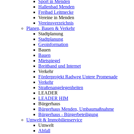
Sport in Menden
Hallenbad Menden
Freibad Leitmecke
Vereine in Menden
Vereinsverzeichnis
Planen, Bauen & Verkehr
Stadtplanung
Stadtplanung
Geoinformation
Bauen
Bauen
Mietspiegel
Breitband und Internet
Verkehr
Förderprojekt Radweg Untere Promenade
Verkehr
Straßenangelegenheiten
LEADER
LEADER HIM
Bürgerhaus
Bürgerhaus Menden, Umbaumaßnahme
Bürgerhaus - Bürgerbeteiligung
Umwelt & Immobilienservice
Umwelt
Abfall