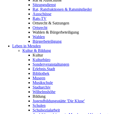
Rat & Ausschüsse
Sitzungsdienst
Rat, Ratsfraktionen & Ratsmitglieder
Ausschüsse
Rats-TV
Ortsrecht & Satzungen
Ortsrecht
Wahlen & Bürgerbeteiligung
Wahlen
Bürgerbeteiligung
Leben in Menden
Kultur & Bildung
Kultur
Kulturbüro
Sonderveranstaltungen
Erlebnis.Stadt
Bibliothek
Museen
Musikschule
Stadtarchiv
Wilhelmshöhe
Bildung
Jugendbildungsstätte 'Die Kluse'
Schulen
Schulsozialarbeit