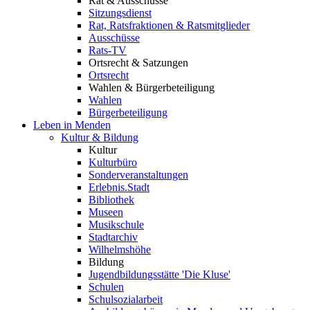
Rat & Ausschüsse
Sitzungsdienst
Rat, Ratsfraktionen & Ratsmitglieder
Ausschüsse
Rats-TV
Ortsrecht & Satzungen
Ortsrecht
Wahlen & Bürgerbeteiligung
Wahlen
Bürgerbeteiligung
Leben in Menden
Kultur & Bildung
Kultur
Kulturbüro
Sonderveranstaltungen
Erlebnis.Stadt
Bibliothek
Museen
Musikschule
Stadtarchiv
Wilhelmshöhe
Bildung
Jugendbildungsstätte 'Die Kluse'
Schulen
Schulsozialarbeit