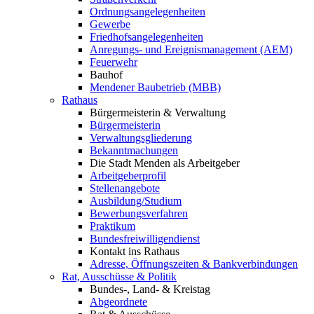
Ordnungsangelegenheiten
Gewerbe
Friedhofsangelegenheiten
Anregungs- und Ereignismanagement (AEM)
Feuerwehr
Bauhof
Mendener Baubetrieb (MBB)
Rathaus
Bürgermeisterin & Verwaltung
Bürgermeisterin
Verwaltungsgliederung
Bekanntmachungen
Die Stadt Menden als Arbeitgeber
Arbeitgeberprofil
Stellenangebote
Ausbildung/Studium
Bewerbungsverfahren
Praktikum
Bundesfreiwilligendienst
Kontakt ins Rathaus
Adresse, Öffnungszeiten & Bankverbindungen
Rat, Ausschüsse & Politik
Bundes-, Land- & Kreistag
Abgeordnete