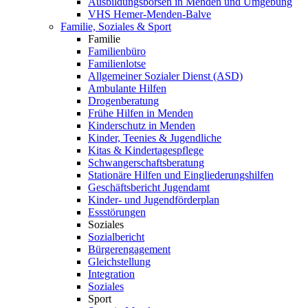
Ausbildungsbörsen in Menden und Umgebung
VHS Hemer-Menden-Balve
Familie, Soziales & Sport
Familie
Familienbüro
Familienlotse
Allgemeiner Sozialer Dienst (ASD)
Ambulante Hilfen
Drogenberatung
Frühe Hilfen in Menden
Kinderschutz in Menden
Kinder, Teenies & Jugendliche
Kitas & Kindertagespflege
Schwangerschaftsberatung
Stationäre Hilfen und Eingliederungshilfen
Geschäftsbericht Jugendamt
Kinder- und Jugendförderplan
Essstörungen
Soziales
Sozialbericht
Bürgerengagement
Gleichstellung
Integration
Soziales
Sport