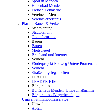
Sport in Menden
Hallenbad Menden
Freibad Leitmecke
Vereine in Menden
Vereinsverzeichnis
Planen, Bauen & Verkehr
Stadtplanung
Stadtplanung
Geoinformation
Bauen
Bauen
Mietspiegel
Breitband und Internet
Verkehr
Förderprojekt Radweg Untere Promenade
Verkehr
Straßenangelegenheiten
LEADER
LEADER HIM
Bürgerhaus
Bürgerhaus Menden, Umbaumaßnahme
Bürgerhaus - Bürgerbeteiligung
Umwelt & Immobilienservice
Umwelt
Abfall