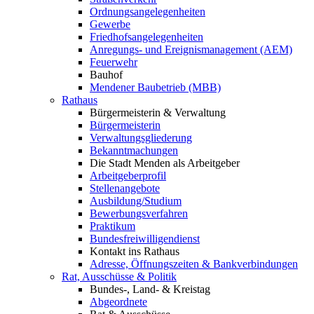
Ordnungsangelegenheiten
Gewerbe
Friedhofsangelegenheiten
Anregungs- und Ereignismanagement (AEM)
Feuerwehr
Bauhof
Mendener Baubetrieb (MBB)
Rathaus
Bürgermeisterin & Verwaltung
Bürgermeisterin
Verwaltungsgliederung
Bekanntmachungen
Die Stadt Menden als Arbeitgeber
Arbeitgeberprofil
Stellenangebote
Ausbildung/Studium
Bewerbungsverfahren
Praktikum
Bundesfreiwilligendienst
Kontakt ins Rathaus
Adresse, Öffnungszeiten & Bankverbindungen
Rat, Ausschüsse & Politik
Bundes-, Land- & Kreistag
Abgeordnete