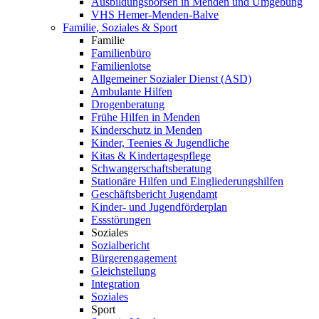
Ausbildungsbörsen in Menden und Umgebung
VHS Hemer-Menden-Balve
Familie, Soziales & Sport
Familie
Familienbüro
Familienlotse
Allgemeiner Sozialer Dienst (ASD)
Ambulante Hilfen
Drogenberatung
Frühe Hilfen in Menden
Kinderschutz in Menden
Kinder, Teenies & Jugendliche
Kitas & Kindertagespflege
Schwangerschaftsberatung
Stationäre Hilfen und Eingliederungshilfen
Geschäftsbericht Jugendamt
Kinder- und Jugendförderplan
Essstörungen
Soziales
Sozialbericht
Bürgerengagement
Gleichstellung
Integration
Soziales
Sport