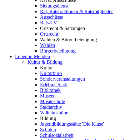
Rat & Ausschüsse
Sitzungsdienst
Rat, Ratsfraktionen & Ratsmitglieder
Ausschüsse
Rats-TV
Ortsrecht & Satzungen
Ortsrecht
Wahlen & Bürgerbeteiligung
Wahlen
Bürgerbeteiligung
Leben in Menden
Kultur & Bildung
Kultur
Kulturbüro
Sonderveranstaltungen
Erlebnis.Stadt
Bibliothek
Museen
Musikschule
Stadtarchiv
Wilhelmshöhe
Bildung
Jugendbildungsstätte 'Die Kluse'
Schulen
Schulsozialarbeit