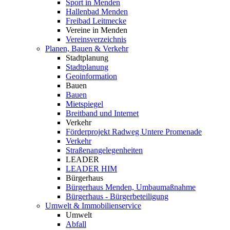
Sport in Menden
Hallenbad Menden
Freibad Leitmecke
Vereine in Menden
Vereinsverzeichnis
Planen, Bauen & Verkehr
Stadtplanung
Stadtplanung
Geoinformation
Bauen
Bauen
Mietspiegel
Breitband und Internet
Verkehr
Förderprojekt Radweg Untere Promenade
Verkehr
Straßenangelegenheiten
LEADER
LEADER HIM
Bürgerhaus
Bürgerhaus Menden, Umbaumaßnahme
Bürgerhaus - Bürgerbeteiligung
Umwelt & Immobilienservice
Umwelt
Abfall