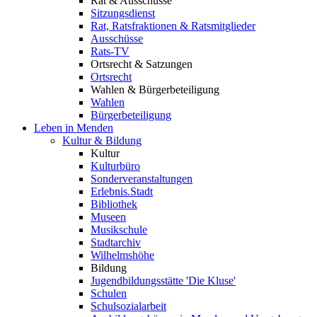
Rat & Ausschüsse
Sitzungsdienst
Rat, Ratsfraktionen & Ratsmitglieder
Ausschüsse
Rats-TV
Ortsrecht & Satzungen
Ortsrecht
Wahlen & Bürgerbeteiligung
Wahlen
Bürgerbeteiligung
Leben in Menden
Kultur & Bildung
Kultur
Kulturbüro
Sonderveranstaltungen
Erlebnis.Stadt
Bibliothek
Museen
Musikschule
Stadtarchiv
Wilhelmshöhe
Bildung
Jugendbildungsstätte 'Die Kluse'
Schulen
Schulsozialarbeit