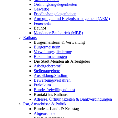
Ordnungsangelegenheiten
Gewerbe
Friedhofsangelegenheiten
Anregungs- und Ereignismanagement (AEM)
Feuerwehr
Bauhof
Mendener Baubetrieb (MBB)
Rathaus
Bürgermeisterin & Verwaltung
Bürgermeisterin
Verwaltungsgliederung
Bekanntmachungen
Die Stadt Menden als Arbeitgeber
Arbeitgeberprofil
Stellenangebote
Ausbildung/Studium
Bewerbungsverfahren
Praktikum
Bundesfreiwilligendienst
Kontakt ins Rathaus
Adresse, Öffnungszeiten & Bankverbindungen
Rat, Ausschüsse & Politik
Bundes-, Land- & Kreistag
Abgeordnete