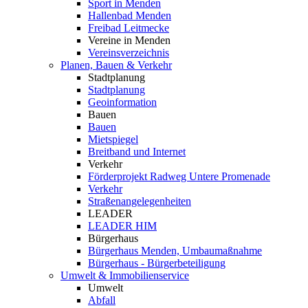
Sport in Menden
Hallenbad Menden
Freibad Leitmecke
Vereine in Menden
Vereinsverzeichnis
Planen, Bauen & Verkehr
Stadtplanung
Stadtplanung
Geoinformation
Bauen
Bauen
Mietspiegel
Breitband und Internet
Verkehr
Förderprojekt Radweg Untere Promenade
Verkehr
Straßenangelegenheiten
LEADER
LEADER HIM
Bürgerhaus
Bürgerhaus Menden, Umbaumaßnahme
Bürgerhaus - Bürgerbeteiligung
Umwelt & Immobilienservice
Umwelt
Abfall