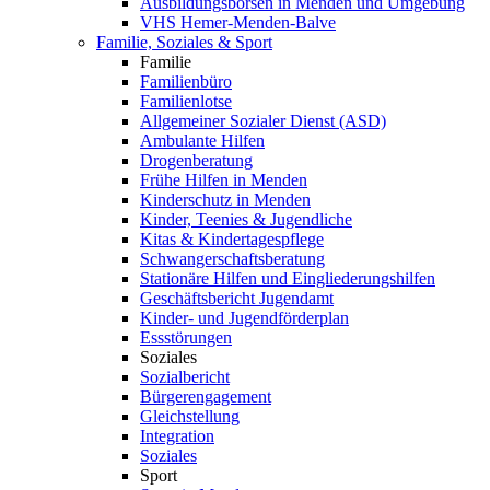
Ausbildungsbörsen in Menden und Umgebung
VHS Hemer-Menden-Balve
Familie, Soziales & Sport
Familie
Familienbüro
Familienlotse
Allgemeiner Sozialer Dienst (ASD)
Ambulante Hilfen
Drogenberatung
Frühe Hilfen in Menden
Kinderschutz in Menden
Kinder, Teenies & Jugendliche
Kitas & Kindertagespflege
Schwangerschaftsberatung
Stationäre Hilfen und Eingliederungshilfen
Geschäftsbericht Jugendamt
Kinder- und Jugendförderplan
Essstörungen
Soziales
Sozialbericht
Bürgerengagement
Gleichstellung
Integration
Soziales
Sport