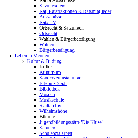
Rat & Ausschüsse
Sitzungsdienst
Rat, Ratsfraktionen & Ratsmitglieder
Ausschüsse
Rats-TV
Ortsrecht & Satzungen
Ortsrecht
Wahlen & Bürgerbeteiligung
Wahlen
Bürgerbeteiligung
Leben in Menden
Kultur & Bildung
Kultur
Kulturbüro
Sonderveranstaltungen
Erlebnis.Stadt
Bibliothek
Museen
Musikschule
Stadtarchiv
Wilhelmshöhe
Bildung
Jugendbildungsstätte 'Die Kluse'
Schulen
Schulsozialarbeit