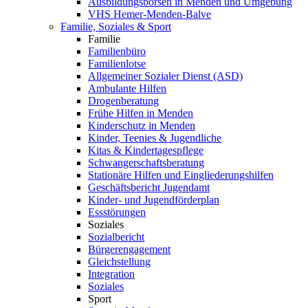
Ausbildungsbörsen in Menden und Umgebung
VHS Hemer-Menden-Balve
Familie, Soziales & Sport
Familie
Familienbüro
Familienlotse
Allgemeiner Sozialer Dienst (ASD)
Ambulante Hilfen
Drogenberatung
Frühe Hilfen in Menden
Kinderschutz in Menden
Kinder, Teenies & Jugendliche
Kitas & Kindertagespflege
Schwangerschaftsberatung
Stationäre Hilfen und Eingliederungshilfen
Geschäftsbericht Jugendamt
Kinder- und Jugendförderplan
Essstörungen
Soziales
Sozialbericht
Bürgerengagement
Gleichstellung
Integration
Soziales
Sport