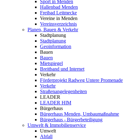
Sport in Menden
Hallenbad Menden
Freibad Leitmecke
Vereine in Menden
Vereinsverzeichnis
Planen, Bauen & Verkehr
Stadtplanung
Stadtplanung
Geoinformation
Bauen
Bauen
Mietspiegel
Breitband und Internet
Verkehr
Förderprojekt Radweg Untere Promenade
Verkehr
Straßenangelegenheiten
LEADER
LEADER HIM
Bürgerhaus
Bürgerhaus Menden, Umbaumaßnahme
Bürgerhaus - Bürgerbeteiligung
Umwelt & Immobilienservice
Umwelt
Abfall