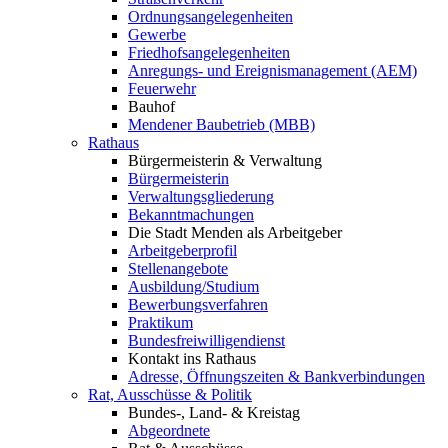
Ordnungsangelegenheiten
Gewerbe
Friedhofsangelegenheiten
Anregungs- und Ereignismanagement (AEM)
Feuerwehr
Bauhof
Mendener Baubetrieb (MBB)
Rathaus
Bürgermeisterin & Verwaltung
Bürgermeisterin
Verwaltungsgliederung
Bekanntmachungen
Die Stadt Menden als Arbeitgeber
Arbeitgeberprofil
Stellenangebote
Ausbildung/Studium
Bewerbungsverfahren
Praktikum
Bundesfreiwilligendienst
Kontakt ins Rathaus
Adresse, Öffnungszeiten & Bankverbindungen
Rat, Ausschüsse & Politik
Bundes-, Land- & Kreistag
Abgeordnete